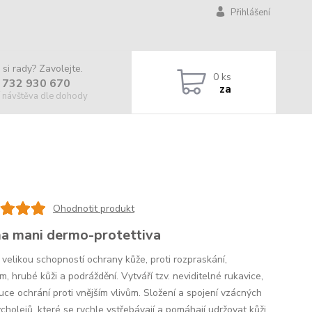
Přihlášení
 si rady? Zavolejte.
0
ks
 732 930 670
za
 návštěva dle dohody
Ohodnotit produkt
a mani dermo-protettiva
 velikou schopností ochrany kůže, proti rozpraskání,
, hrubé kůži a podráždění. Vytváří tzv. neviditelné rukavice,
uce ochrání proti vnějším vlivům. Složení a spojení vzácných
cholejů, které se rychle vstřebávají a pomáhají udržovat kůži