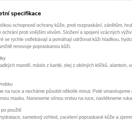
tní specifikace
likou schopností ochrany kůže, proti rozpraskání, zánětům, hrubé
e ochrání proti vnějším vlivům. Složení a spojení vzácných výži
eré se rychle vstřebávají a pomáhají udržovat kůži hladkou, hydr
amžitě renovuje popraskanou kůži.
tky
ladkých mandlí, máslo z karité, olej z obilných klíčků, alantoin, 
ýrobku
 na ruce a necháme působit několik minut. Poté vmasírujeme do
ivnou masku. Naneseme silnou vrstvu na ruce, navlékneme ruka
po použití
hydratace, sametový vzhled, zacelení popraskané kůže a zjemn