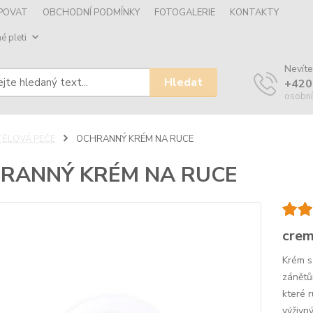
UPOVAT
OBCHODNÍ PODMÍNKY
FOTOGALERIE
KONTAKTY
é pleti
Nevíte
Hledat
+420
osobní
TĚLOVÁ PÉČE
OCHRANNÝ KRÉM NA RUCE
RANNÝ KRÉM NA RUCE
crem
Krém s
zánětům
které r
výživný