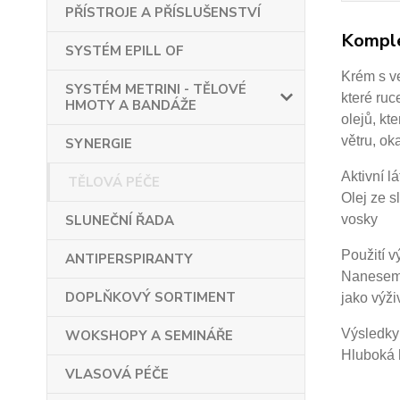
PŘÍSTROJE A PŘÍSLUŠENSTVÍ
Komple
SYSTÉM EPILL OF
Krém s ve
SYSTÉM METRINI - TĚLOVÉ
které ruc
HMOTY A BANDÁŽE
olejů, kt
větru, ok
SYNERGIE
Aktivní lá
TĚLOVÁ PÉČE
Olej ze s
vosky
SLUNEČNÍ ŘADA
Použití v
ANTIPERSPIRANTY
Naneseme
DOPLŇKOVÝ SORTIMENT
jako výž
Výsledky 
WOKSHOPY A SEMINÁŘE
Hluboká 
VLASOVÁ PÉČE