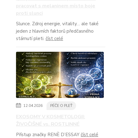
pracovat s melaninem místo boje
proti slunci
Slunce. Zdroj energie, vitality… ale také
jeden z hlavních faktorů předčasného
stárnutí pleti.
číst celé
12.04.2026
PÉČE O PLEŤ
EXOSOMY V KOSMETOLOGII:
ŽIVOČIŠNÉ vs. ROSTLINNÉ
Přístup značky RENÈ D’ESSAY
číst celé