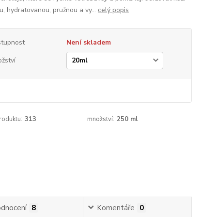
u, hydratovanou, pružnou a vy...
celý popis
tupnost
Není skladem
žství
roduktu:
313
množství:
250 ml
dnocení
8
Komentáře
0