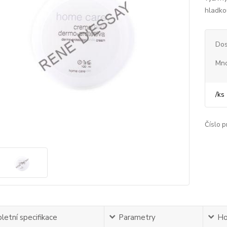
hladko
Dos
Mno
/
ks
Číslo p
etní specifikace
Parametry
Ho