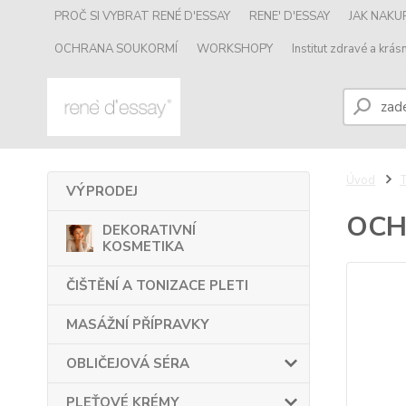
PROČ SI VYBRAT RENÉ D'ESSAY
RENE' D'ESSAY
JAK NAK
OCHRANA SOUKORMÍ
WORKSHOPY
Institut zdravé a krásn
Úvod
VÝPRODEJ
OCH
DEKORATIVNÍ
KOSMETIKA
ČIŠTĚNÍ A TONIZACE PLETI
MASÁŽNÍ PŘÍPRAVKY
OBLIČEJOVÁ SÉRA
PLEŤOVÉ KRÉMY