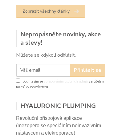
Zobrazit všechny články
Nepropásněte novinky, akce
a slevy!
Můžete se kdykoli odhlásit.
Přihlásit se
Souhlasím se
zpracováním osobních údajů
za účelem
rozesílky newsletteru.
HYALURONIC PLUMPING
Revoluční přístrojová aplikace
(mezopero se speciálním neinvazivním
nástavcem a elekroporace)