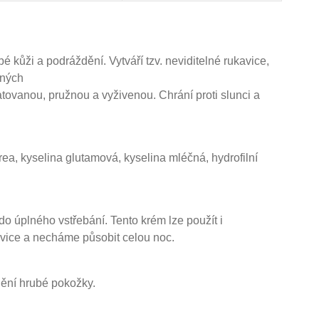
 kůži a podráždění. Vytváří tzv. neviditelné rukavice,
vných
atovanou, pružnou a vyživenou. Chrání proti slunci a
urea, kyselina glutamová, kyselina mléčná, hydrofilní
 úplného vstřebání. Tento krém lze použít i
vice a necháme působit celou noc.
ění hrubé pokožky.