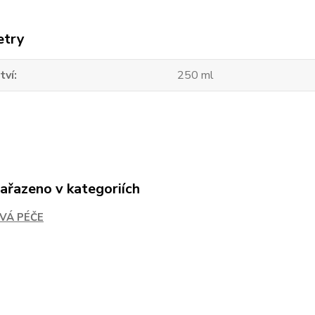
etry
tví
250 ml
zařazeno v kategoriích
VÁ PÉČE