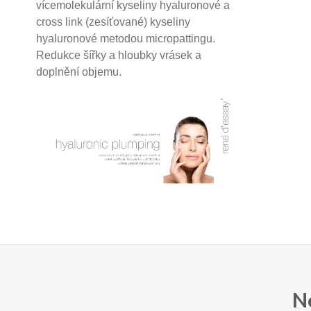
vícemolekulární kyseliny hyaluronové a
cross link (zesíťované) kyseliny
hyaluronové
metodou micropattingu.
Redukce šířky a hloubky vrásek a
doplnění objemu.
N