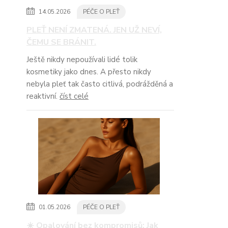
14.05.2026
PÉČE O PLEŤ
PLEŤ NENÍ ZMATENÁ. JEN UŽ NEVÍ,
ČEMU SE BRÁNIT.
Ještě nikdy nepoužívali lidé tolik
kosmetiky jako dnes. A přesto nikdy
nebyla pleť tak často citlivá, podrážděná a
reaktivní.
číst celé
01.05.2026
PÉČE O PLEŤ
☀️ Opalování bez kompromisů: Jak