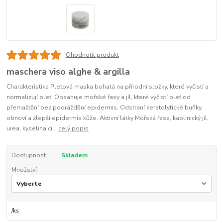
Ohodnotit produkt
maschera viso alghe & argilla
Charakteristika Pleťová maska bohatá na přírodní složky, které vyčistí a
normalizují pleť. Obsahuje mořské řasy a jíl, které vyčistí pleť od
přemaštění bez podráždění epidermis. Odstraní keratolytické buňky,
obnoví a zlepší epidermis kůže. Aktivní látky Mořská řasa, kaolinický jíl,
urea, kyselina ci...
celý popis
Dostupnost
Skladem
Množství
/
ks