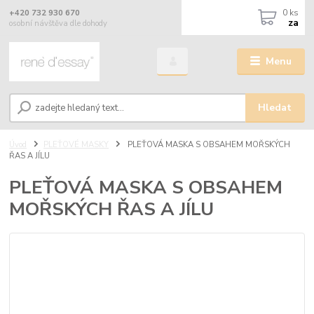
0
ks
+420 732 930 670
za
osobní návštěva dle dohody
Menu
Hledat
Úvod
PLEŤOVÉ MASKY
PLEŤOVÁ MASKA S OBSAHEM MOŘSKÝCH
ŘAS A JÍLU
PLEŤOVÁ MASKA S OBSAHEM
MOŘSKÝCH ŘAS A JÍLU