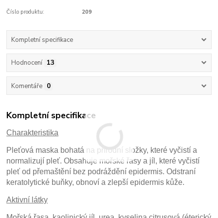
Číslo produktu:
209
Kompletní specifikace
Hodnocení
13
Komentáře
0
Kompletní specifikace
Charakteristika
Pleťová maska bohatá na přírodní složky, které vyčistí a
normalizují pleť. Obsahuje mořské řasy a jíl, které vyčistí
pleť od přemaštění bez podráždění epidermis. Odstraní
keratolytické buňky, obnoví a zlepší epidermis kůže.
Aktivní látky
Mořská řasa, kaolinický jíl, urea, kyselina citrusová (éterický