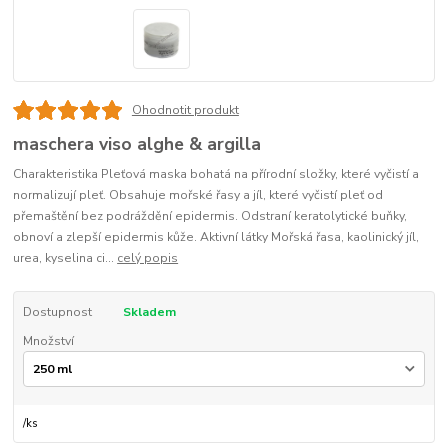
Ohodnotit produkt
maschera viso alghe & argilla
Charakteristika Pleťová maska bohatá na přírodní složky, které vyčistí a
normalizují pleť. Obsahuje mořské řasy a jíl, které vyčistí pleť od
přemaštění bez podráždění epidermis. Odstraní keratolytické buňky,
obnoví a zlepší epidermis kůže. Aktivní látky Mořská řasa, kaolinický jíl,
urea, kyselina ci...
celý popis
Dostupnost
Skladem
Množství
/
ks