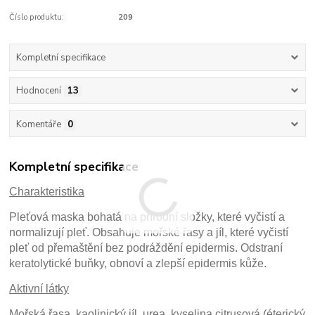
Číslo produktu:
209
Kompletní specifikace
Hodnocení
13
Komentáře
0
Kompletní specifikace
Charakteristika
Pleťová maska bohatá na přírodní složky, které vyčistí a
normalizují pleť. Obsahuje mořské řasy a jíl, které vyčistí
pleť od přemaštění bez podráždění epidermis. Odstraní
keratolytické buňky, obnoví a zlepší epidermis kůže.
Aktivní látky
Mořská řasa, kaolinický jíl, urea, kyselina citrusová (éterický