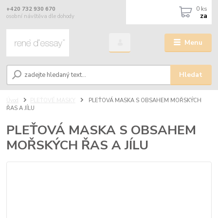
0
ks
+420 732 930 670
za
osobní návštěva dle dohody
Menu
Hledat
Úvod
PLEŤOVÉ MASKY
PLEŤOVÁ MASKA S OBSAHEM MOŘSKÝCH
ŘAS A JÍLU
PLEŤOVÁ MASKA S OBSAHEM
MOŘSKÝCH ŘAS A JÍLU