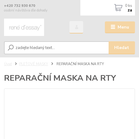
0
ks
+420 732 930 670
za
osobní návštěva dle dohody
Menu
Hledat
Úvod
PLEŤOVÉ MASKY
REPARAČNÍ MASKA NA RTY
REPARAČNÍ MASKA NA RTY