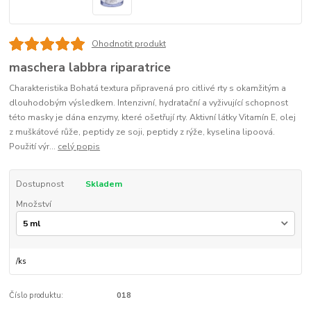
Ohodnotit produkt
maschera labbra riparatrice
Charakteristika Bohatá textura připravená pro citlivé rty s okamžitým a
dlouhodobým výsledkem. Intenzivní, hydratační a vyživující schopnost
této masky je dána enzymy, které ošetřují rty. Aktivní látky Vitamín E, olej
z muškátové růže, peptidy ze soji, peptidy z rýže, kyselina lipoová.
Použití výr...
celý popis
Dostupnost
Skladem
Množství
/
ks
Číslo produktu:
018