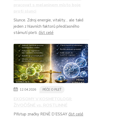
pracovat s melaninem místo boje
proti slunci
Slunce. Zdroj energie, vitality… ale také
jeden z hlavních faktorů předčasného
stárnutí pleti.
číst celé
12.04.2026
PÉČE O PLEŤ
EXOSOMY V KOSMETOLOGII:
ŽIVOČIŠNÉ vs. ROSTLINNÉ
Přístup značky RENÈ D’ESSAY
číst celé