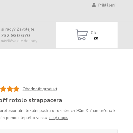
Přihlášení
 si rady? Zavolejte.
0
ks
 732 930 670
za
 návštěva dle dohody
Ohodnotit produkt
 off rotolo strappacera
profesionální textilní páska o rozměrech 90m X 7 cm určená k
cím pomocí teplého vosku.
celý popis