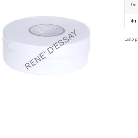
Dos
/
ks
Číslo p