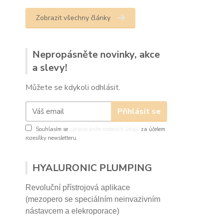
Zobrazit všechny články
Nepropásněte novinky, akce
a slevy!
Můžete se kdykoli odhlásit.
Přihlásit se
Souhlasím se
zpracováním osobních údajů
za účelem
rozesílky newsletteru.
HYALURONIC PLUMPING
Revoluční přístrojová aplikace
(mezopero se speciálním neinvazivním
nástavcem a elekroporace)