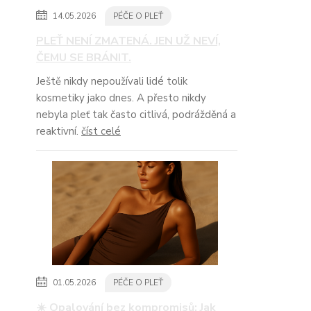
14.05.2026
PÉČE O PLEŤ
PLEŤ NENÍ ZMATENÁ. JEN UŽ NEVÍ,
ČEMU SE BRÁNIT.
Ještě nikdy nepoužívali lidé tolik
kosmetiky jako dnes. A přesto nikdy
nebyla pleť tak často citlivá, podrážděná a
reaktivní.
číst celé
01.05.2026
PÉČE O PLEŤ
☀️ Opalování bez kompromisů: Jak