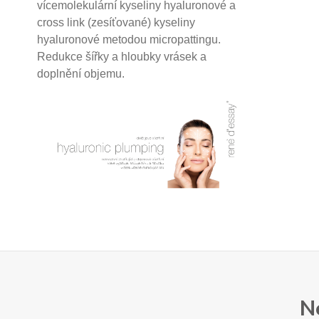
vícemolekulární kyseliny hyaluronové a
cross link (zesíťované) kyseliny
hyaluronové
metodou micropattingu.
Redukce šířky a hloubky vrásek a
doplnění objemu.
N