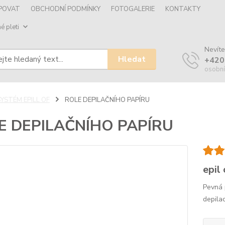
UPOVAT
OBCHODNÍ PODMÍNKY
FOTOGALERIE
KONTAKTY
é pleti
Nevíte
Hledat
+420
osobní
SYSTÉM EPILL OF
ROLE DEPILAČNÍHO PAPÍRU
E DEPILAČNÍHO PAPÍRU
epil
Pevná 
depila