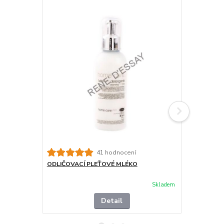
41 hodnocení
ODLIČOVACÍ PLEŤOVÉ MLÉKO
ČISTÍCÍ PL
Skladem
Detail