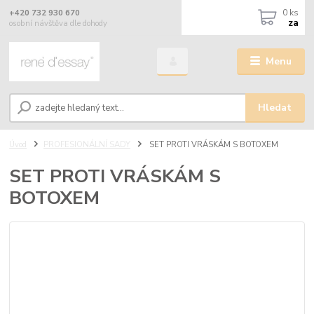
0
ks
+420 732 930 670
za
osobní návštěva dle dohody
Menu
Hledat
Úvod
PROFESIONÁLNÍ SADY
SET PROTI VRÁSKÁM S BOTOXEM
SET PROTI VRÁSKÁM S
BOTOXEM