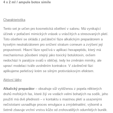
4 x 2 ml / ampule botox simile
Charakteristika
Tento set je určen pro kosmetická ošetření v salonu. Má vynikající
účinek v potlačení mimických vrásek u vrásčitých a stresovaných pletí.
Toto ošetření se skládá z počáteční fáze alkalickým preparátorem a
kyselým neutralizátorem pro snížení stratum corneum a zvýšení její
propustnosti. Hlavní fáze spočívá v aplikaci hexapeptidu, který má
mechanismus působení stejný jako toxický botulotoxin, ovšem
nedochází k paralýze svalů v obličeji, tedy ke změnám mimiky, ale
upraví modelaci tváře uvolněním kontrakce. V závěrečné fázi
aplikujeme perleťový krém se silným protivráskovým efektem.
Aktivní látky
Alkalický preparátor
– obsahuje sůl vytěženou z popela některých
druhů mořských řas, které žijí ve vodách velmi bohatých na sodík, jeho
použití má dvě přednosti – v kontaktu s mastnou pletí a usazenými
nečistotami usnadňuje proces emulgace a zmýdelnatění, výborně a
šetrně zbavuje vrchní vrstvu kůže od zrohovatělých odumřelých buněk.