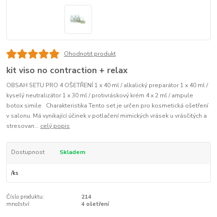
Ohodnotit produkt
kit viso no contraction + relax
OBSAH SETU PRO 4 OŠETŘENÍ 1 x 40 ml / alkalický preparátor 1 x 40 ml /
kyselý neutralizátor 1 x 30 ml / protivráskový krém 4 x 2 ml / ampule
botox simile Charakteristika Tento set je určen pro kosmetická ošetření
v salonu. Má vynikající účinek v potlačení mimických vrásek u vrásčitých a
stresovan...
celý popis
Dostupnost
Skladem
/
ks
Číslo produktu:
214
množství:
4 ošetření