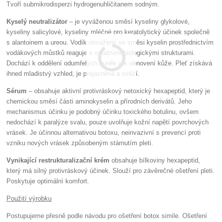
Tvoří submikrodisperzi hydrogenuhličitanem sodným.
Kyselý neutralizátor
– je vyváženou směsí kyseliny glykolové,
kyseliny salicylové, kyseliny mléčné pro keratolytický účinek společně
s alantoinem a ureou. Vodík obsažený ve směsi kyselin prostřednictvím
vodákových můstků reaguje s ostatními biologickými strukturami.
Dochází k oddělení odumřelých buněk a k obnovení kůže. Pleť získává
ihned mladistvý vzhled, je projasněná a svěží.
Sérum
– obsahuje aktivní protivráskový netoxický hexapeptid, který je
chemickou směsí části aminokyselin a přírodních derivátů. Jeho
mechanismus účinku je podobný účinku toxického botulinu, ovšem
nedochází k paralýze svalu, pouze uvolňuje kožní napětí povrchových
vrásek. Je účinnou alternativou botoxu, neinvazivní s prevencí proti
vzniku nových vrásek způsobeným stárnutím pleti.
Vynikající restrukturalizační krém
obsahuje bílkoviny hexapeptid,
který má silný protivráskový účinek. Slouží pro závěrečné ošetření pleti.
Poskytuje optimální komfort.
Použití výrobku
Postupujeme přesně podle návodu pro ošetření botox simile. Ošetření