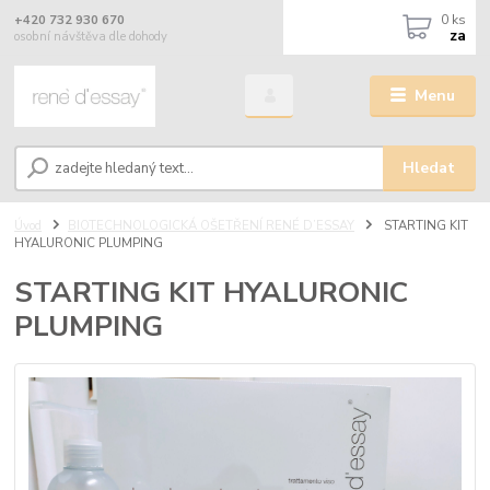
0
ks
+420 732 930 670
za
osobní návštěva dle dohody
Menu
Hledat
Úvod
BIOTECHNOLOGICKÁ OŠETŘENÍ RENÉ D’ESSAY
STARTING KIT
HYALURONIC PLUMPING
STARTING KIT HYALURONIC
PLUMPING