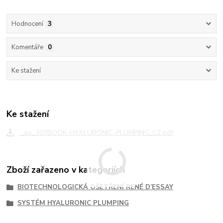
Hodnocení
3
Komentáře
0
Ke stažení
Ke stažení
_ps_307BOOK-HYALURONIC-PLUMPING_CZ.pdf
Zboží zařazeno v kategoriích
BIOTECHNOLOGICKÁ OŠETŘENÍ RENÉ D’ESSAY
SYSTÉM HYALURONIC PLUMPING