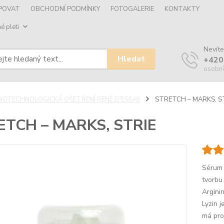
UPOVAT
OBCHODNÍ PODMÍNKY
FOTOGALERIE
KONTAKTY
é pleti
Nevíte
Hledat
+420
osobní
BIOTECHNOLOGICKÁ OŠETŘENÍ RENÉ D’ESSAY
STRETCH – MARKS, S
ETCH – MARKS, STRIE
Sérum 
tvorbu
Argini
Lyzin j
má prot