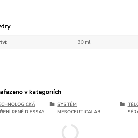
etry
tví
30 ml
zařazeno v kategoriích
ECHNOLOGICKÁ
SYSTÉM
TĚL
ŘENÍ RENÉ D’ESSAY
MESOCEUTICALAB
SÉR