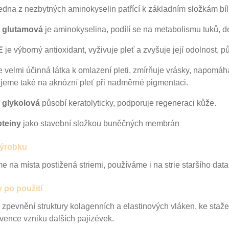
jedna z nezbytných aminokyselin patřící k základním
složkám bí
a glutamová
je aminokyselina, podílí se na metabolismu
tuků, d
E
je výborný antioxidant, vyživuje pleť a zvyšuje její
odolnost, p
e velmi účinná látka k omlazení pleti, zmírňuje vrásky,
napomáhá 
ujeme
také na aknózní pleť při nadměrné pigmentaci.
 glykolová
působí keratolyticky, podporuje regeneraci kůže.
teiny
jako stavební složkou buněčných membrán
výrobku
e na místa postižená striemi, používáme i na strie
staršího data
 po použití
 zpevnění struktury kolagenních a elastinových vláken,
ke staže
vence vzniku dalších pajizévek.