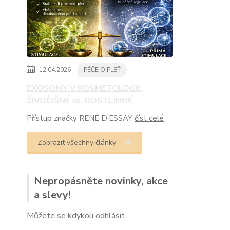
12.04.2026
PÉČE O PLEŤ
EXOSOMY V KOSMETOLOGII:
ŽIVOČIŠNÉ vs. ROSTLINNÉ
Přístup značky RENÈ D’ESSAY
číst celé
Zobrazit všechny články
Nepropásněte novinky, akce
a slevy!
Můžete se kdykoli odhlásit.