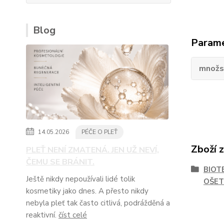
Blog
Param
množs
14.05.2026
PÉČE O PLEŤ
Zboží 
PLEŤ NENÍ ZMATENÁ. JEN UŽ NEVÍ,
ČEMU SE BRÁNIT.
BIOT
Ještě nikdy nepoužívali lidé tolik
OŠET
kosmetiky jako dnes. A přesto nikdy
nebyla pleť tak často citlivá, podrážděná a
reaktivní.
číst celé