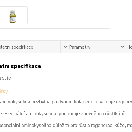
etní specifikace
Parametry
Ho
tní specifikace
 strie
átky
 aminokyselina nezbytná pro tvorbu kolagenu, urychluje
regener
e esenciální aminokyselina, podporuje zpevnění a růst tkáně.
esenciální aminokyselina důležitá pro růst a regeneraci
kůže, má