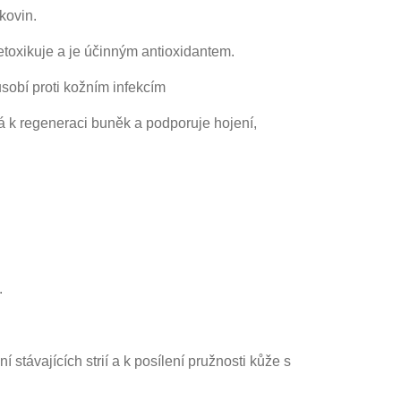
lkovin.
etoxikuje a je účinným antioxidantem.
ůsobí proti kožním infekcím
k regeneraci buněk a podporuje hojení,
.
ní stávajících strií a k posílení pružnosti kůže s