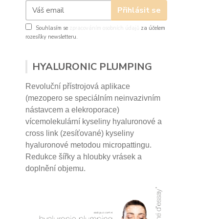
Přihlásit se
Souhlasím se
zpracováním osobních údajů
za účelem
rozesílky newsletteru.
HYALURONIC PLUMPING
Revoluční přístrojová aplikace
(mezopero se speciálním neinvazivním
nástavcem a elekroporace)
vícemolekulární kyseliny hyaluronové a
cross link (zesíťované) kyseliny
hyaluronové
metodou micropattingu.
Redukce šířky a hloubky vrásek a
doplnění objemu.