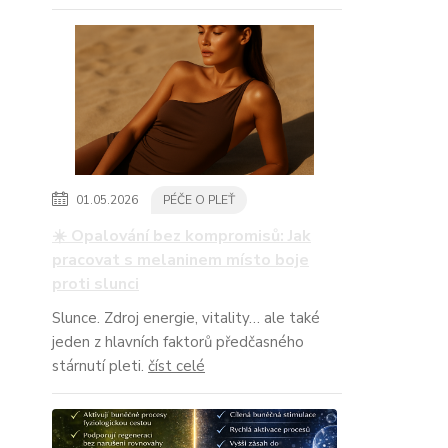
01.05.2026
PÉČE O PLEŤ
☀️ Opalování bez kompromisů: Jak
pracovat s melaninem místo boje
proti slunci
Slunce. Zdroj energie, vitality… ale také
jeden z hlavních faktorů předčasného
stárnutí pleti.
číst celé