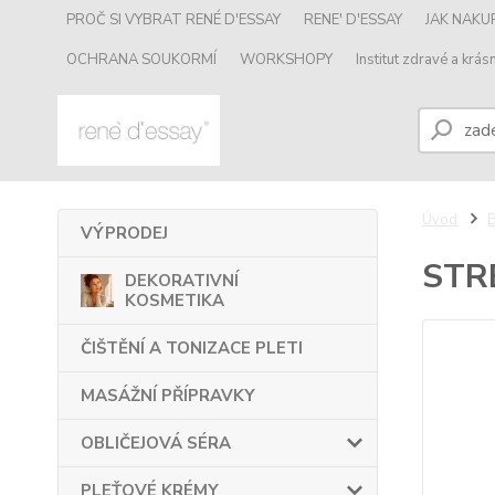
PROČ SI VYBRAT RENÉ D'ESSAY
RENE' D'ESSAY
JAK NAK
OCHRANA SOUKORMÍ
WORKSHOPY
Institut zdravé a krásn
Úvod
VÝPRODEJ
STR
DEKORATIVNÍ
KOSMETIKA
ČIŠTĚNÍ A TONIZACE PLETI
MASÁŽNÍ PŘÍPRAVKY
OBLIČEJOVÁ SÉRA
PLEŤOVÉ KRÉMY