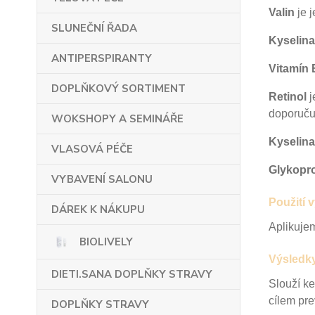
Valin
je 
SLUNEČNÍ ŘADA
Kyselin
ANTIPERSPIRANTY
Vitamín 
DOPLŇKOVÝ SORTIMENT
Retinol
j
doporuč
WOKSHOPY A SEMINÁŘE
Kyselina
VLASOVÁ PÉČE
Glykopro
VYBAVENÍ SALONU
Použití 
DÁREK K NÁKUPU
Aplikujem
BIOLIVELY
Výsledky
DIETI.SANA DOPLŇKY STRAVY
Slouží ke
cílem
pre
DOPLŇKY STRAVY