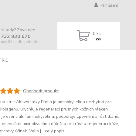
Přihlášení
 si rady? Zavolejte.
0
ks
 732 930 670
za
 návštěva dle dohody
TRIE
Ohodnotit produkt
na strie Aktivní látky Prolin je aminokyselina nezbytná pro
 kolagenu, urychluje regeneraci pružných kožních vláken.
n je esenciální aminokyselina, podporuje zpevnění a růst tkáně.
e esenciální aminokyselina důležitá pro růst a regeneraci kůže,
ivirový účinek. Valin j...
celý popis