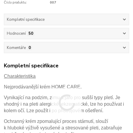
Číslo produktu:
007
Kompletní specifikace
Hodnocení
50
Komentáře
0
Kompletní specifikace
Charakteristika
Nejprodávanější krém HOME CARE.
Vynikající na podzim, zimu a jaro pro sušší typy pletí. Je
vhodný i na pleti alergické, ekzematické, lze ho používat i
kolem očí. Lze použít i po přístrojovém ošetření.
Ochranný krém zpomalující proces stárnutí, slouží
k hluboké výživě vysušené a stresované pleti, zabraňuje