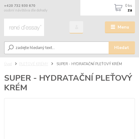
0
ks
+420 732 930 670
za
osobní návštěva dle dohody
Menu
Hledat
Úvod
PLEŤOVÉ KRÉMY
SUPER - HYDRATAČNÍ PLEŤOVÝ KRÉM
SUPER - HYDRATAČNÍ PLEŤOVÝ
KRÉM