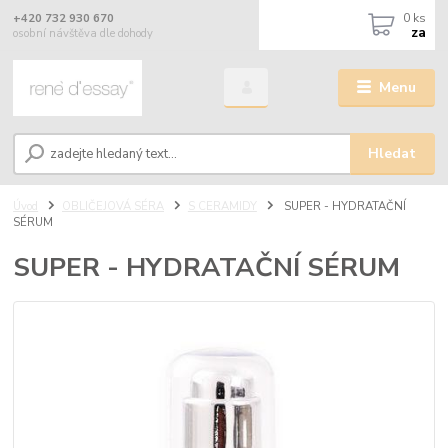
0
ks
+420 732 930 670
za
osobní návštěva dle dohody
Menu
Hledat
Úvod
OBLIČEJOVÁ SÉRA
S CERAMIDY
SUPER - HYDRATAČNÍ
SÉRUM
SUPER - HYDRATAČNÍ SÉRUM