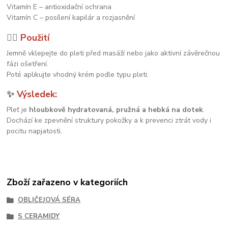
Vitamín E – antioxidační ochrana
Vitamín C – posílení kapilár a rozjasnění
💆‍♀️
Použití
Jemně vklepejte do pleti před masáží nebo jako aktivní závěrečnou
fázi ošetření.
Poté aplikujte vhodný krém podle typu pleti.
✨
Výsledek:
Pleť je
hloubkově hydratovaná, pružná a hebká na dotek
.
Dochází ke zpevnění struktury pokožky a k prevenci ztrát vody i
pocitu napjatosti.
Zboží zařazeno v kategoriích
OBLIČEJOVÁ SÉRA
S CERAMIDY