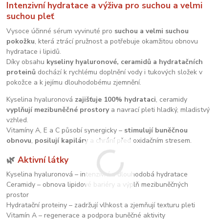
Intenzivní hydratace a výživa pro suchou a velmi
suchou pleť
Vysoce účinné sérum vyvinuté pro
suchou a velmi suchou
pokožku
, která ztrácí pružnost a potřebuje okamžitou obnovu
hydratace i lipidů.
Díky obsahu
kyseliny hyaluronové, ceramidů a hydratačních
proteinů
dochází k rychlému doplnění vody i tukových složek v
pokožce a k jejímu dlouhodobému zjemnění.
Kyselina hyaluronová
zajišťuje 100% hydrataci
, ceramidy
vyplňují mezibuněčné prostory
a navrací pleti hladký, mladistvý
vzhled.
Vitamíny A, E a C působí synergicky –
stimulují buněčnou
obnovu
,
posilují kapiláry
a chrání před oxidačním stresem.
🌿
Aktivní látky
Kyselina hyaluronová – intenzivní a dlouhodobá hydratace
Ceramidy – obnova lipidové bariéry a výplň mezibuněčných
prostor
Hydratační proteiny – zadržují vlhkost a zjemňují texturu pleti
Vitamín A – regenerace a podpora buněčné aktivity