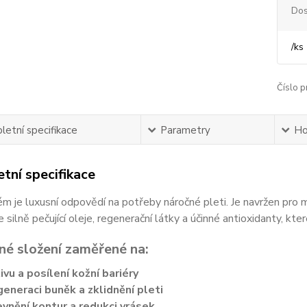
Dos
/
ks
Číslo p
etní specifikace
Parametry
Ho
tní specifikace
m je luxusní odpovědí na potřeby náročné pleti. Je navržen pro m
 silně pečující oleje, regenerační látky a účinné antioxidanty, kter
né složení zaměřené na:
ivu a posílení kožní bariéry
eneraci buněk a zklidnění pleti
vnění kontur a redukci vrásek