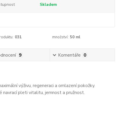
tupnost
Skladem
roduktu:
031
množství:
50 ml
dnocení
9
Komentáře
0
aximální výživu, regeneraci a omlazení pokožky.
é navrací pleti vitalitu, jemnost a pružnost.