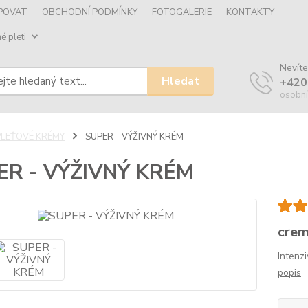
UPOVAT
OBCHODNÍ PODMÍNKY
FOTOGALERIE
KONTAKTY
é pleti
Nevíte
Hledat
+420
osobní
PLEŤOVÉ KRÉMY
SUPER - VÝŽIVNÝ KRÉM
ER - VÝŽIVNÝ KRÉM
crem
Intenz
popis