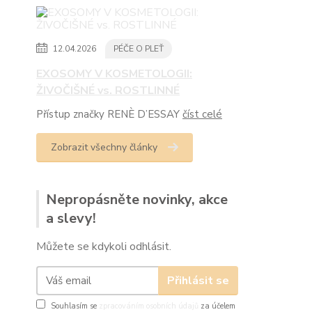
12.04.2026
PÉČE O PLEŤ
EXOSOMY V KOSMETOLOGII:
ŽIVOČIŠNÉ vs. ROSTLINNÉ
Přístup značky RENÈ D’ESSAY
číst celé
Zobrazit všechny články
Nepropásněte novinky, akce
a slevy!
Můžete se kdykoli odhlásit.
Přihlásit se
Souhlasím se
zpracováním osobních údajů
za účelem