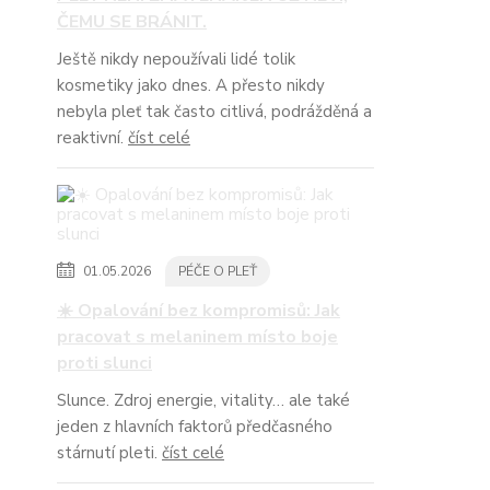
ČEMU SE BRÁNIT.
Ještě nikdy nepoužívali lidé tolik
kosmetiky jako dnes. A přesto nikdy
nebyla pleť tak často citlivá, podrážděná a
reaktivní.
číst celé
01.05.2026
PÉČE O PLEŤ
☀️ Opalování bez kompromisů: Jak
pracovat s melaninem místo boje
proti slunci
Slunce. Zdroj energie, vitality… ale také
jeden z hlavních faktorů předčasného
stárnutí pleti.
číst celé