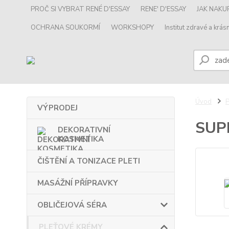
PROČ SI VYBRAT RENÉ D'ESSAY
RENE' D'ESSAY
JAK NAK
OCHRANA SOUKORMÍ
WORKSHOPY
Institut zdravé a krásn
Úvod
VÝPRODEJ
SUP
DEKORATIVNÍ
KOSMETIKA
ČIŠTĚNÍ A TONIZACE PLETI
MASÁŽNÍ PŘÍPRAVKY
OBLIČEJOVÁ SÉRA
PLEŤOVÉ KRÉMY