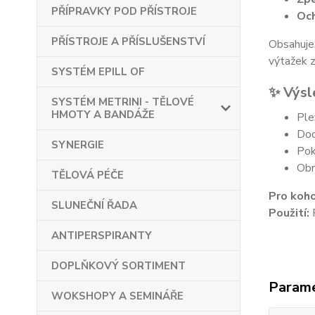
PŘÍPRAVKY POD PŘÍSTROJE
Och
PŘÍSTROJE A PŘÍSLUŠENSTVÍ
Obsahuje 
výtažek z
SYSTÉM EPILL OF
✨
Výsl
SYSTÉM METRINI - TĚLOVÉ
HMOTY A BANDÁŽE
Ple
Doc
SYNERGIE
Pok
Obn
TĚLOVÁ PÉČE
Pro koho
SLUNEČNÍ ŘADA
Použití:
R
ANTIPERSPIRANTY
DOPLŇKOVÝ SORTIMENT
Param
WOKSHOPY A SEMINÁŘE