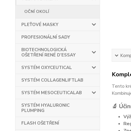
OČNÍ OKOLÍ
PLEŤOVÉ MASKY
PROFESIONÁLNÍ SADY
BIOTECHNOLOGICKÁ
OŠETŘENÍ RENÉ D’ESSAY
Kompl
SYSTÉM OXYCEUTICAL
Komple
SYSTÉM COLLAGENLIFTLAB
Tento kré
SYSTÉM MESOCEUTICALAB
Kombinuje
SYSTÉM HYALURONIC
🔬
Účin
PLUMPING
Výž
FLASH OŠETŘENÍ
Reg
Zpe