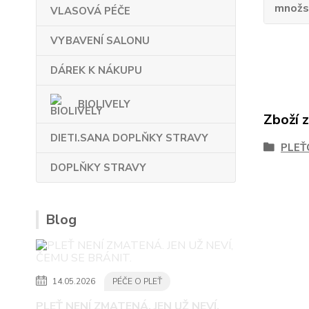
množs
VLASOVÁ PÉČE
VYBAVENÍ SALONU
DÁREK K NÁKUPU
BIOLIVELY
Zboží 
DIETI.SANA DOPLŇKY STRAVY
PLEŤ
DOPLŇKY STRAVY
Blog
14.05.2026
PÉČE O PLEŤ
PLEŤ NENÍ ZMATENÁ. JEN UŽ NEVÍ,