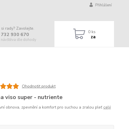
Přihlášení
 si rady? Zavolejte.
0
ks
 732 930 670
za
 návštěva dle dohody
Ohodnotit produkt
a viso super - nutriente
ivní obnova, zpevnění a komfort pro suchou a zralou pleť
celý