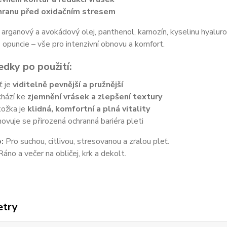
ranu před oxidačním stresem
arganový a avokádový olej, panthenol, karnozín, kyselinu hyaluron
 opuncie – vše pro intenzivní obnovu a komfort.
edky po použití:
ť je
viditelně pevnější a pružnější
hází ke
zjemnění vrásek a zlepšení textury
ožka je
klidná, komfortní a plná vitality
ovuje se přirozená ochranná bariéra pleti
:
Pro suchou, citlivou, stresovanou a zralou pleť.
áno a večer na obličej, krk a dekolt.
etry