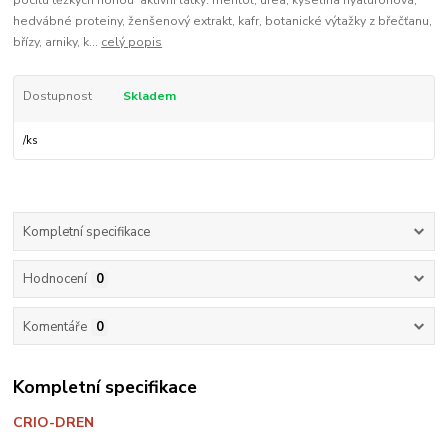
pocitu těžkých nohou aktivní látky: mentol, urea, kyselina hyaluronová,
hedvábné proteiny, ženšenový extrakt, kafr, botanické výtažky z břečťanu,
břízy, arniky, k...
celý popis
Dostupnost
Skladem
/
ks
Kompletní specifikace
Hodnocení
0
Komentáře
0
Kompletní specifikace
CRIO-DREN