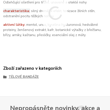
Odlehčující ošetření pro těžké, unavené a oteklé nohy
charakteristika:
silný drenážní efekt, tonizace žilních stěn,
odstranění pocitu těžkých nohou
aktivní látky:
mentol, urea, kyselina hyaluronová, hedvábné
proteiny, ženšenový extrakt, kafr, botanické výtažky z břečťanu,
břízy, arniky, kaštanu, přesličky, esenciální olej z máty
Zboží zařazeno v kategoriích
TĚLOVÉ BANDÁŽE
Nepropásněte novinky, akce a