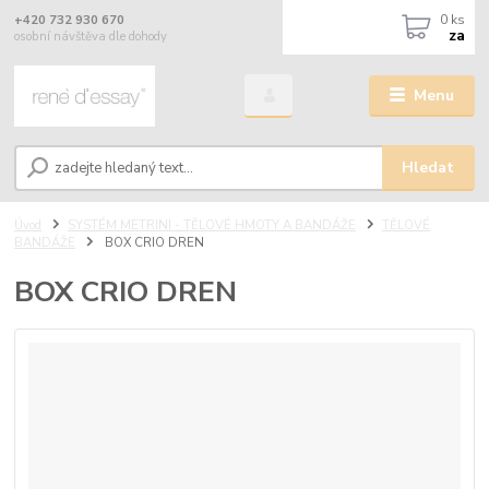
0
ks
+420 732 930 670
za
osobní návštěva dle dohody
Menu
Hledat
Úvod
SYSTÉM METRINI - TĚLOVÉ HMOTY A BANDÁŽE
TĚLOVÉ
BANDÁŽE
BOX CRIO DREN
BOX CRIO DREN