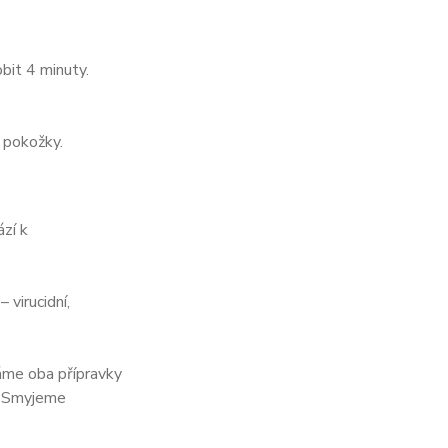
it 4 minuty.
 pokožky.
ází k
 virucidní,
áme oba přípravky
. Smyjeme