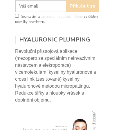
Přihlásit se
Souhlasím se
zpracováním osobních údajů
za účelem
rozesílky newsletteru.
HYALURONIC PLUMPING
Revoluční přístrojová aplikace
(mezopero se speciálním neinvazivním
nástavcem a elekroporace)
vícemolekulární kyseliny hyaluronové a
cross link (zesíťované) kyseliny
hyaluronové
metodou micropattingu.
Redukce šířky a hloubky vrásek a
doplnění objemu.