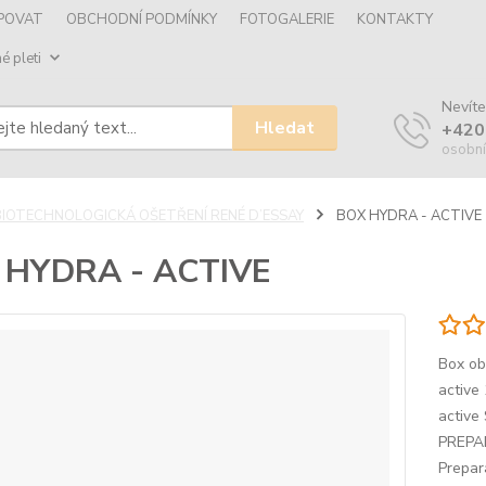
UPOVAT
OBCHODNÍ PODMÍNKY
FOTOGALERIE
KONTAKTY
é pleti
Nevíte
Hledat
+420
osobní
BIOTECHNOLOGICKÁ OŠETŘENÍ RENÉ D’ESSAY
BOX HYDRA - ACTIVE
 HYDRA - ACTIVE
Box ob
active
active
PREPAR
Prepará