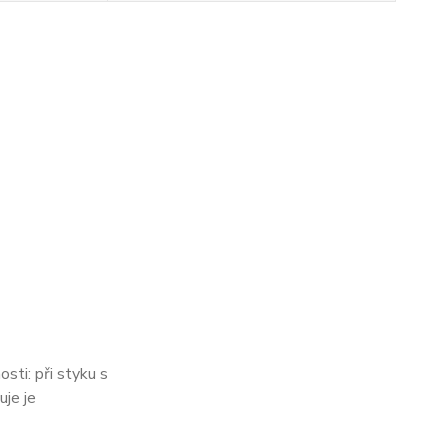
sti: při styku s
uje je