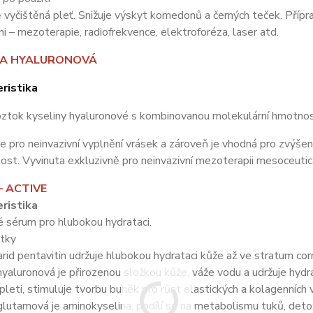
vyčištěná pleť. Snižuje výskyt komedonů a černých teček. Přípr
i – mezoterapie, radiofrekvence, elektroforéza, laser atd.
NA HYALURONOVÁ
ristika
oztok kyseliny hyaluronové s kombinovanou molekulární hmotnos
e pro neinvazivní vyplnění vrásek a zároveň je vhodná pro zvýšen
nost. Vyvinuta exkluzivně pro neinvazivní mezoterapii mesoceut
– ACTIVE
ristika
é sérum pro hlubokou hydrataci.
átky
rid pentavitin udržuje hlubokou hydrataci kůže až ve stratum co
hyaluronová je přirozenou složkou kůže, váže vodu a udržuje hydra
pleti, stimuluje tvorbu buněk pro růst elastických a kolagenních 
glutamová je aminokyselina, podílí se na metabolismu tuků, detox