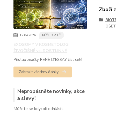
Zboží 
BIOT
OŠET
12.04.2026
PÉČE O PLEŤ
EXOSOMY V KOSMETOLOGII:
ŽIVOČIŠNÉ vs. ROSTLINNÉ
Přístup značky RENÈ D’ESSAY
číst celé
Zobrazit všechny články
Nepropásněte novinky, akce
a slevy!
Můžete se kdykoli odhlásit.