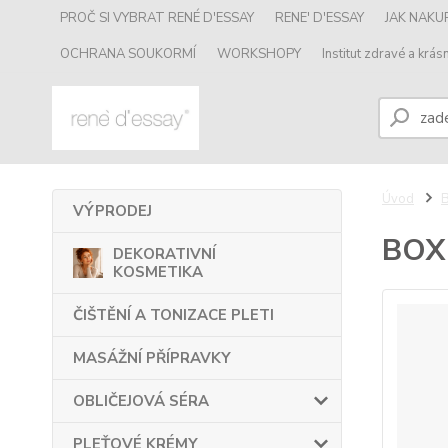
PROČ SI VYBRAT RENÉ D'ESSAY
RENE' D'ESSAY
JAK NAK
OCHRANA SOUKORMÍ
WORKSHOPY
Institut zdravé a krásn
Úvod
VÝPRODEJ
BOX
DEKORATIVNÍ
KOSMETIKA
ČIŠTĚNÍ A TONIZACE PLETI
MASÁŽNÍ PŘÍPRAVKY
OBLIČEJOVÁ SÉRA
PLEŤOVÉ KRÉMY