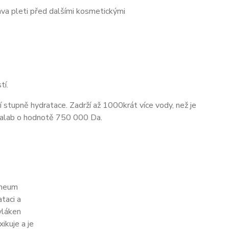
ava pleti před dalšími kosmetickými
tí.
í stupně hydratace. Zadrží až 1000krát více vody, než je
icalab o hodnotě 750 000 Da.
rneum
taci a
vláken
ikuje a je