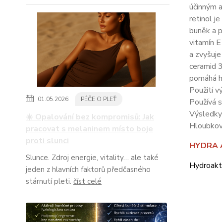
účinným 
retinol j
buněk a p
vitamín E
a zvyšuje
ceramid 3
pomáhá h
Použití v
01.05.2026
PÉČE O PLEŤ
Používá s
Výsledky 
☀️ Opalování bez kompromisů: Jak
Hloubková
pracovat s melaninem místo boje
proti slunci
HYDRA 
Slunce. Zdroj energie, vitality… ale také
Hydroakt
jeden z hlavních faktorů předčasného
stárnutí pleti.
číst celé