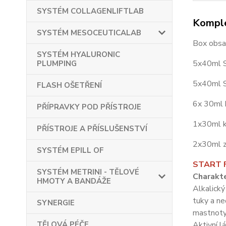
SYSTÉM COLLAGENLIFTLAB
Komple
SYSTÉM MESOCEUTICALAB
Box obsa
SYSTÉM HYALURONIC
5x40ml S
PLUMPING
5x40ml S
FLASH OŠETŘENÍ
6x 30ml k
PŘÍPRAVKY POD PŘÍSTROJE
1x30ml k
PŘÍSTROJE A PŘÍSLUŠENSTVÍ
2x30ml z
SYSTÉM EPILL OF
START 
SYSTÉM METRINI - TĚLOVÉ
Charakte
HMOTY A BANDÁŽE
Alkalický
tuky a ne
SYNERGIE
mastnoty
Aktivní l
TĚLOVÁ PÉČE