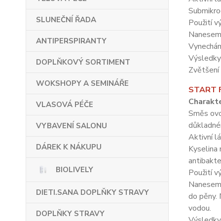
Submikro
SLUNEČNÍ ŘADA
Použití v
Naneseme
ANTIPERSPIRANTY
Vynechám
Výsledky 
DOPLŇKOVÝ SORTIMENT
Zvětšení 
WOKSHOPY A SEMINÁŘE
START F
Charakte
VLASOVÁ PÉČE
Směs ovoc
důkladném
VYBAVENÍ SALONU
Aktivní l
DÁREK K NÁKUPU
Kyselina 
antibakter
BIOLIVELY
Použití v
Naneseme 
DIETI.SANA DOPLŇKY STRAVY
do pěny.
vodou.
DOPLŇKY STRAVY
Výsledky 