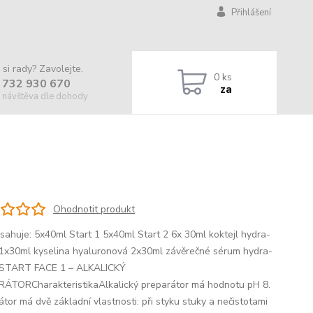
Přihlášení
 si rady? Zavolejte.
0
ks
 732 930 670
za
 návštěva dle dohody
Ohodnotit produkt
sahuje: 5x40ml Start 1 5x40ml Start 2 6x 30ml koktejl hydra-
 1x30ml kyselina hyaluronová 2x30ml závěrečné sérum hydra-
 START FACE 1 – ALKALICKÝ
ÁTORCharakteristikaAlkalický preparátor má hodnotu pH 8.
tor má dvě základní vlastnosti: při styku stuky a nečistotami