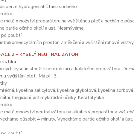
disperze hydrogenuhličitanu sodného.
ýrobku
 malé množství preparátoru na vyčištěnou pleť a necháme působ
e partie očního okolí a úst. Nesmýváme.
po použití
intrakorneocytárních prostor. Změkčení a vyčištění rohové vrstvy
ACE 2 – KYSELÝ NEUTRALIZÁTOR
ristika
ných kyselin slouží k neutralizaci alkalického preparátoru. Doch
u vyčištění pleti. Má pH 3.
átky
mléčná, kyselina salicylová, kyselina glykolová, kyselina sorbová –
iální, fungicidní, antimykotické účinky. Keratolytika.
ýrobku
malé množství neutralizátoru na alkalický preparátor a vyšleh
 Necháme působit 4 minuty. Vynecháme partie očního okolí a úst
po použití