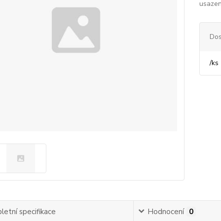
usazen
Dos
/
ks
etní specifikace
Hodnocení
0