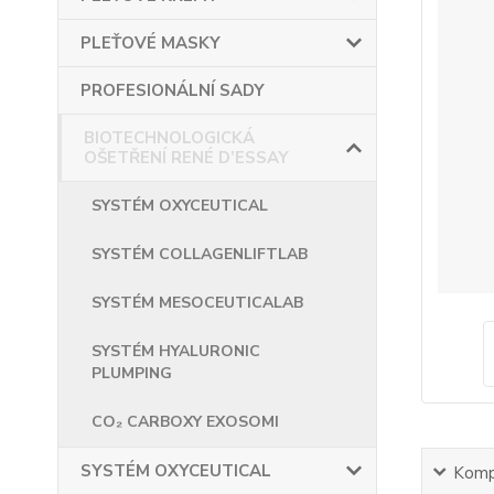
PLEŤOVÉ MASKY
PROFESIONÁLNÍ SADY
BIOTECHNOLOGICKÁ
OŠETŘENÍ RENÉ D’ESSAY
SYSTÉM OXYCEUTICAL
SYSTÉM COLLAGENLIFTLAB
SYSTÉM MESOCEUTICALAB
SYSTÉM HYALURONIC
PLUMPING
CO₂ CARBOXY EXOSOMI
SYSTÉM OXYCEUTICAL
Kompl