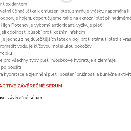
antioxidantem
e velmi účinná látka k omlazení pleti, zmírňuje vrásky, napomáhá k
odporuje hojení, doporučujeme také na aknózní pleť při nadměrn
 High Potency je výborný antioxidant, vyživuje pleť
 její odolnost, působí proti kožním infekcím
 je jednou z nejdůležitějších látek v boji proti stárnutí pleti a 
romadit vodu, je klíčovou molekulou pokožky
ýrobku
e pro všechny typy pleti, hloubkově hydratuje a zjemňuje.
po použití
 hydratace a zjemnění pleti, posílení pružnosti a buněčné aktivit
ACTIVE ZÁVĚREČNÉ SÉRUM
ivní závěrečné sérum