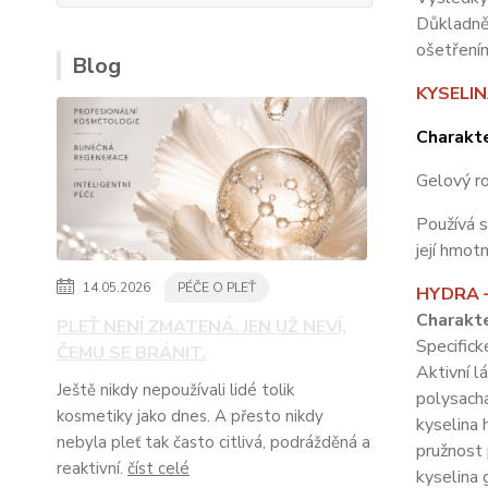
Důkladně 
ošetřením
Blog
KYSELI
Charakte
Gelový r
Používá s
její hmot
14.05.2026
PÉČE O PLEŤ
HYDRA 
Charakte
PLEŤ NENÍ ZMATENÁ. JEN UŽ NEVÍ,
Specifick
ČEMU SE BRÁNIT.
Aktivní l
Ještě nikdy nepoužívali lidé tolik
polysacha
kosmetiky jako dnes. A přesto nikdy
kyselina 
nebyla pleť tak často citlivá, podrážděná a
pružnost 
reaktivní.
číst celé
kyselina 