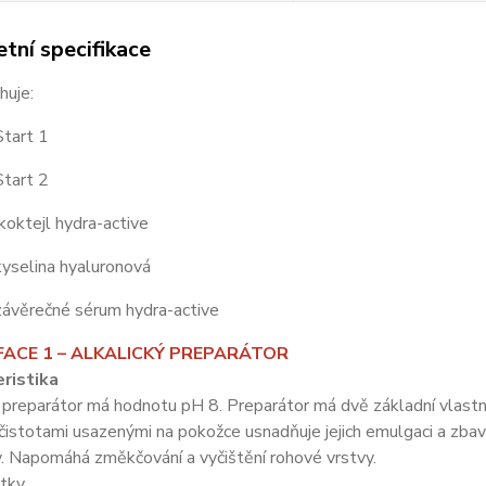
tní specifikace
huje:
tart 1
tart 2
oktejl hydra-active
yselina hyaluronová
ávěrečné sérum hydra-active
FACE 1 – ALKALICKÝ PREPARÁTOR
ristika
 preparátor má hodnotu pH 8. Preparátor má dvě základní vlastno
čistotami usazenými na pokožce usnadňuje jejich emulgaci a zbav
. Napomáhá změkčování a vyčištění rohové vrstvy.
átky