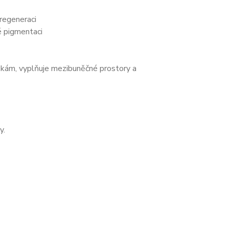
 regeneraci
é pigmentaci
vráskám, vyplňuje mezibuněčné prostory a
y.