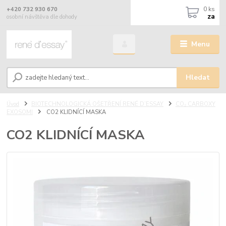
0
ks
+420 732 930 670
za
osobní návštěva dle dohody
Menu
Hledat
Úvod
BIOTECHNOLOGICKÁ OŠETŘENÍ RENÉ D’ESSAY
CO₂ CARBOXY
EXOSOMI
CO2 KLIDNÍCÍ MASKA
CO2 KLIDNÍCÍ MASKA