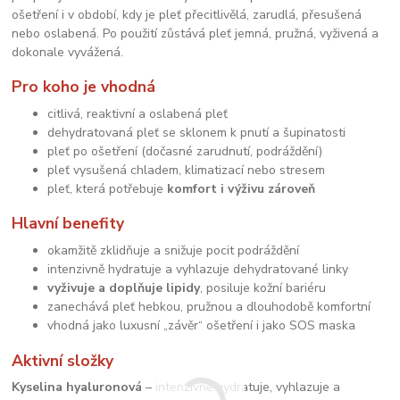
ošetření i v období, kdy je pleť přecitlivělá, zarudlá, přesušená
nebo oslabená. Po použití zůstává pleť jemná, pružná, vyživená a
dokonale vyvážená.
Pro koho je vhodná
citlivá, reaktivní a oslabená pleť
dehydratovaná pleť se sklonem k pnutí a šupinatosti
pleť po ošetření (dočasné zarudnutí, podráždění)
pleť vysušená chladem, klimatizací nebo stresem
pleť, která potřebuje
komfort i výživu zároveň
Hlavní benefity
okamžitě zklidňuje a snižuje pocit podráždění
intenzivně hydratuje a vyhlazuje dehydratované linky
vyživuje a doplňuje lipidy
, posiluje kožní bariéru
zanechává pleť hebkou, pružnou a dlouhodobě komfortní
vhodná jako luxusní „závěr“ ošetření i jako SOS maska
Aktivní složky
Kyselina hyaluronová
– intenzivně hydratuje, vyhlazuje a