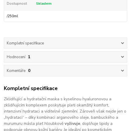
Dostupnost
Skladem
/
250ml
Kompletní specifikace
Hodnocení
1
Komentáře
0
Kompletní specifikace
Zklidňující a hydratační maska s kyselinou hyaluronovou a
zklidňujícím komplexem poskytuje pleti okamžitý komfort,
intenzivní hydrataci a viditelné zjemnění. Zároveň však nejde jen o
„hydrataci“ – díky kombinaci arganového oleje, bambuckého a
murumuru másla pleť hloubkově
vyživuje
, doplňuje lipidy a
podporuje obnovu kožní bariéry. Je ideální po kosmetickém