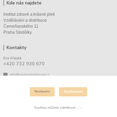
Kde nás najdete
Institut zdravé a krásné pleti
Vzdělávání a distribuce
Červeňanského 11
Praha Stodůlky
Kontakty
Eva Vršecká
+420 732 930 670
info@cechyrenedessay.cz
Souhlasím
Nastavení
Souhlas můžete odmítnout
zde
.
Vytvořeno na
Eshop-rychle.cz