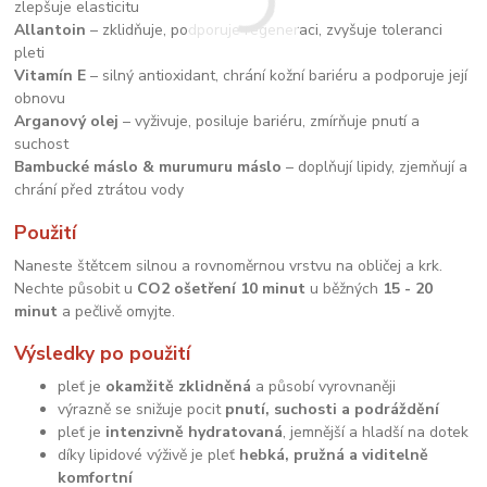
zlepšuje elasticitu
Allantoin
– zklidňuje, podporuje regeneraci, zvyšuje toleranci
pleti
Vitamín E
– silný antioxidant, chrání kožní bariéru a podporuje její
obnovu
Arganový olej
– vyživuje, posiluje bariéru, zmírňuje pnutí a
suchost
Bambucké máslo & murumuru máslo
– doplňují lipidy, zjemňují a
chrání před ztrátou vody
Použití
Naneste štětcem silnou a rovnoměrnou vrstvu na obličej a krk.
Nechte působit u
CO2 ošetření 10 minut
u běžných
15 - 20
minut
a pečlivě omyjte.
Výsledky po použití
pleť je
okamžitě zklidněná
a působí vyrovnaněji
výrazně se snižuje pocit
pnutí, suchosti a podráždění
pleť je
intenzivně hydratovaná
, jemnější a hladší na dotek
díky lipidové výživě je pleť
hebká, pružná a viditelně
komfortní