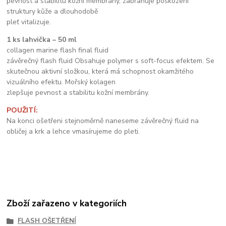
pevnost a stabilitu kožní membrány, zabraňuje poškození
struktury kůže a dlouhodobě
pleť vitalizuje.
1 ks lahvička – 50 ml
collagen marine flash final fluid
závěrečný flash fluid Obsahuje polymer s soft-focus efektem. Se
skutečnou aktivní složkou, která má schopnost okamžitého
vizuálního efektu. Mořský kolagen
zlepšuje pevnost a stabilitu kožní membrány.
POUŽITÍ:
Na konci ošetřeni stejnoměrně naneseme závěrečný fluid na
obličej a krk a lehce vmasírujeme do pleti.
Zboží zařazeno v kategoriích
FLASH OŠETŘENÍ