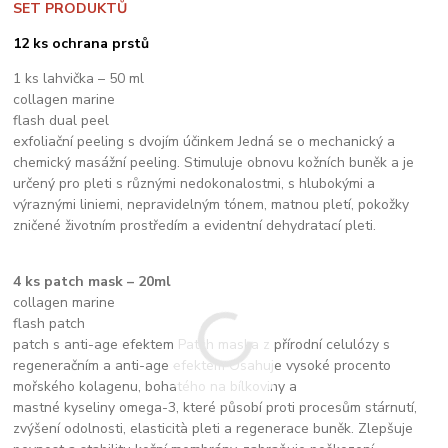
SET PRODUKTŮ
12 ks ochrana prstů
1 ks lahvička – 50 ml
collagen marine
flash dual peel
exfoliační peeling s dvojím účinkem Jedná se o mechanický a
chemický masážní peeling. Stimuluje obnovu kožních buněk a je
určený pro pleti s různými nedokonalostmi, s hlubokými a
výraznými liniemi, nepravidelným tónem, matnou pletí, pokožky
zničené životním prostředím a evidentní dehydratací pleti.
4 ks patch mask – 20ml
collagen marine
flash patch
patch s anti-age efektem Patch maska z přírodní celulózy s
regeneračním a anti-age efektem Osahuje vysoké procento
mořského kolagenu, bohatého na bílkoviny a
mastné kyseliny omega-3, které působí proti procesům stárnutí,
zvýšení odolnosti, elasticità pleti a regenerace buněk. Zlepšuje