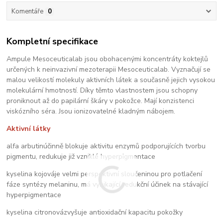
Komentáře
0
Kompletní specifikace
Ampule Mesoceuticalab jsou obohacenými koncentráty koktejlů
určených k neinvazivní mezoterapii Mesoceuticalab. Vyznačují se
malou velikostí molekuly aktivních látek a současně jejich vysokou
molekulární hmotností. Díky těmto vlastnostem jsou schopny
proniknout až do papilární škáry v pokožce. Mají konzistenci
viskózního séra. Jsou ionizovatelné kladným nábojem.
Aktivní látky
alfa arbutinúčinně blokuje aktivitu enzymů podporujících tvorbu
pigmentu, redukuje již vzniklé hyperpigmentace
kyselina kojováje velmi perspektivní sloučeninou pro potlačení
fáze syntézy melaninu, má vynikající redukční účinek na stávající
hyperpigmentace
kyselina citronovázvyšuje antioxidační kapacitu pokožky