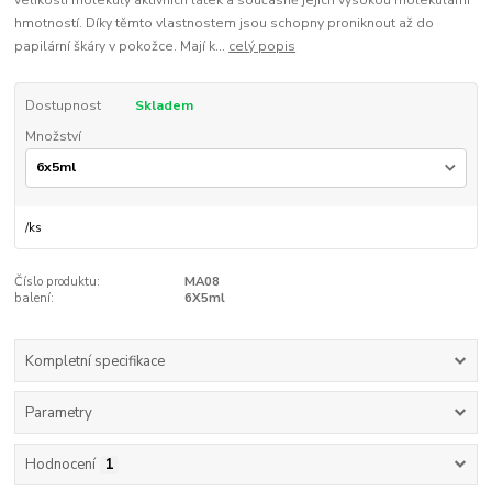
velikostí molekuly aktivních látek a současně jejich vysokou molekulární
hmotností. Díky těmto vlastnostem jsou schopny proniknout až do
papilární škáry v pokožce. Mají k...
celý popis
Dostupnost
Skladem
Množství
/
ks
Číslo produktu:
MA08
balení:
6X5ml
Kompletní specifikace
Parametry
Hodnocení
1