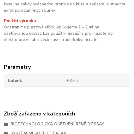
kyselina salicylovásnadno proniká do kůže a způsobuje snadnou
exfoliaci odumřelých buněk
Použití výrobku
Odstraníme plastové víčko. Aplikujeme 1 – 2 ml na
ošetřovanou oblast. Lze použít k masážím, pro mezoterapii,
elektroforézu, ultrazvuk, laser, radiofrekvenci atd.
Parametry
balení
6X5ml
Zboží zařazeno v kategoriích
BIOTECHNOLOGICKÁ OŠETŘENÍ RENÉ D’ESSAY
SYSTÉM MESOCEUTICALAB