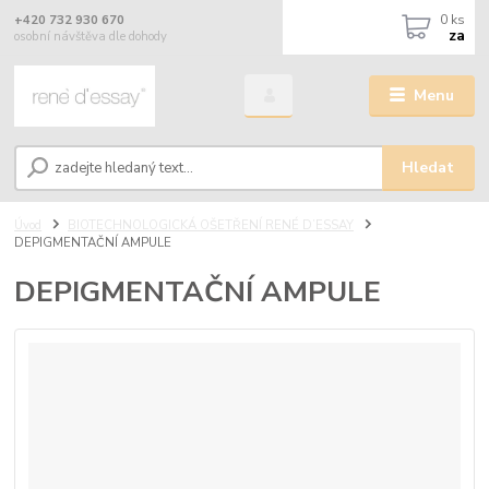
0
ks
+420 732 930 670
za
osobní návštěva dle dohody
Menu
Hledat
Úvod
BIOTECHNOLOGICKÁ OŠETŘENÍ RENÉ D’ESSAY
DEPIGMENTAČNÍ AMPULE
DEPIGMENTAČNÍ AMPULE