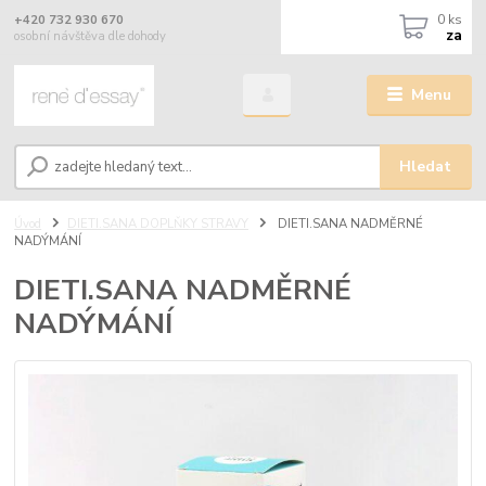
0
ks
+420 732 930 670
za
osobní návštěva dle dohody
Menu
Hledat
Úvod
DIETI.SANA DOPLŇKY STRAVY
DIETI.SANA NADMĚRNÉ
NADÝMÁNÍ
DIETI.SANA NADMĚRNÉ
NADÝMÁNÍ