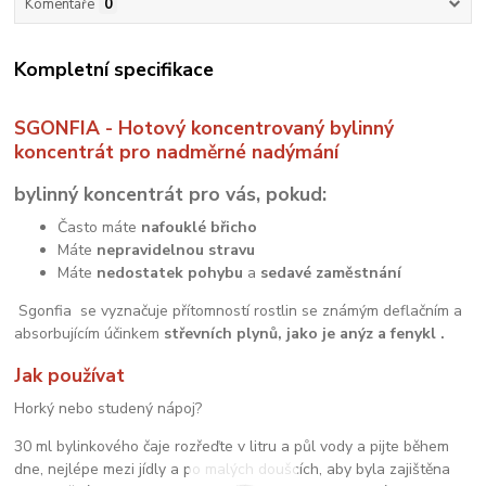
Komentáře
0
Kompletní specifikace
SGONFIA - Hotový koncentrovaný bylinný
koncentrát pro nadměrné nadýmání
bylinný koncentrát pro vás, pokud:
Často máte
nafouklé břicho
Máte
nepravidelnou stravu
Máte
nedostatek pohybu
a
sedavé zaměstnání
Sgonfia se vyznačuje přítomností rostlin se známým deflačním a
absorbujícím účinkem
střevních plynů,
jako
je
anýz a fenykl
.
Jak používat
Horký nebo studený nápoj?
30 ml bylinkového čaje rozřeďte v litru a půl vody a pijte během
dne, nejlépe mezi jídly a po malých doušcích, aby byla zajištěna