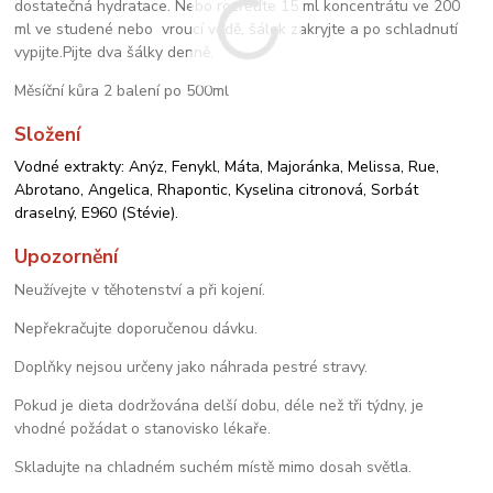
dostatečná hydratace. Nebo rozřeďte 15 ml koncentrátu ve 200
ml ve studené nebo vroucí vodě, šálek zakryjte a po schladnutí
vypijte.Pijte dva šálky denně.
Měsíční kůra 2 balení po 500ml
Složení
Vodné extrakty: Anýz, Fenykl, Máta, Majoránka, Melissa, Rue,
Abrotano, Angelica, Rhapontic, Kyselina citronová, Sorbát
draselný, E960 (Stévie).
Upozornění
Neužívejte v těhotenství a při
kojení.
Nepřekračujte doporučenou dávku.
Doplňky nejsou určeny jako
náhrada pestré stravy.
Pokud je dieta dodržována delší
dobu, déle než tři týdny, je
vhodné
požádat o stanovisko lékaře.
Skladujte na chladném suchém místě mimo
dosah světla.