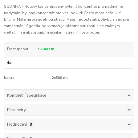
SGONFIA - Hotový koncentrovaný bylinný koncentrát pro nadměrné
nadýmání bylinný koncentrát pro vás, pokud: Často máte nafouklé
břicho Máte nepravidelnou stravu Máte nedostatek pohybu a sedavé
zaměstnání Sgonfia se vyznačuje přítomností rostlin se známým
deflačním a absorbujícím účinkem střevní...
celý popis
Dostupnost
Skladem
/
ks
balení:
2x500 ml
Kompletní specifikace
Parametry
Hodnocení
0