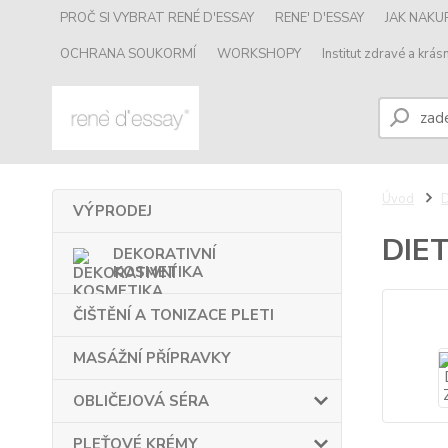
PROČ SI VYBRAT RENÉ D'ESSAY
RENE' D'ESSAY
JAK NAK
OCHRANA SOUKORMÍ
WORKSHOPY
Institut zdravé a krásn
Úvod
VÝPRODEJ
DIE
DEKORATIVNÍ
KOSMETIKA
ČIŠTĚNÍ A TONIZACE PLETI
MASÁŽNÍ PŘÍPRAVKY
OBLIČEJOVÁ SÉRA
PLEŤOVÉ KRÉMY