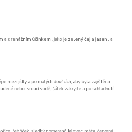
ím
a
drenážním
účinkem
, jako je
zelený čaj
a
jasan
, a
épe mezi jídly a po malých doušcích, aby byla zajištěna
dené nebo vroucí vodě, šálek zakryjte a po schladnutí
ékořice, řebříček, sladký pomeranč, jalovec, máta, červená