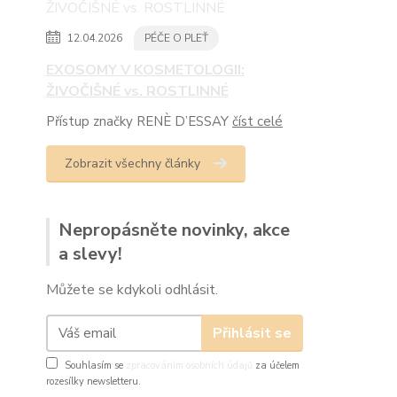
12.04.2026
PÉČE O PLEŤ
EXOSOMY V KOSMETOLOGII:
ŽIVOČIŠNÉ vs. ROSTLINNÉ
Přístup značky RENÈ D’ESSAY
číst celé
Zobrazit všechny články
Nepropásněte novinky, akce
a slevy!
Můžete se kdykoli odhlásit.
Přihlásit se
Souhlasím se
zpracováním osobních údajů
za účelem
rozesílky newsletteru.