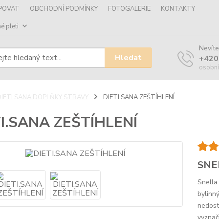
UPOVAT
OBCHODNÍ PODMÍNKY
FOTOGALERIE
KONTAKTY
é pleti
Nevíte
Hledat
+420
osobní
DIETI.SANA DOPLŇKY STRAVY
DIETI.SANA ZEŠTÍHLENÍ
TI.SANA ZEŠTÍHLENÍ
SNE
Snella
bylinn
nedost
vyznaču