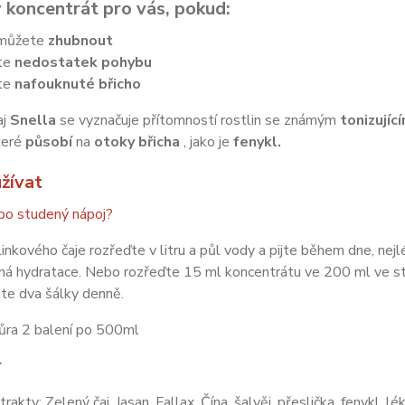
ý koncentrát pro vás, pokud:
můžete
zhubnout
te
nedostatek pohybu
te
nafouknuté břicho
aj
Snella
se vyznačuje přítomností rostlin se známým
tonizujíc
které
působí
na
otoky
břicha
, jako je
fenykl.
žívat
bo studený nápoj?
inkového čaje rozřeďte v litru a půl vody a pijte během dne, nejl
á hydratace. Nebo rozřeďte 15 ml koncentrátu ve 200 ml ve stu
ijte dva šálky denně.
ůra 2 balení po 500ml
í
rakty: Zelený čaj, Jasan, Fallax, Čína, šalvěj, přeslička, fenykl, l