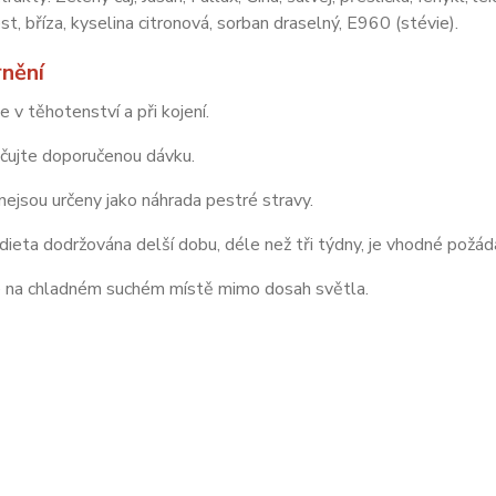
est, bříza, kyselina citronová, sorban draselný, E960 (stévie).
nění
e v těhotenství a při
kojení.
čujte doporučenou dávku.
nejsou určeny jako
náhrada pestré stravy.
dieta dodržována delší
dobu, déle než tři týdny, je vhodné
požáda
e na chladném suchém místě mimo
dosah světla.