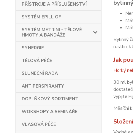
bylinn
PŘÍSTROJE A PŘÍSLUŠENSTVÍ
Ne
SYSTÉM EPILL OF
Má
Má
SYSTÉM METRINI - TĚLOVÉ
HMOTY A BANDÁŽE
Bylinný č
rostlin, 
SYNERGIE
Jak pou
TĚLOVÁ PÉČE
Horký ne
SLUNEČNÍ ŘADA
30 ml byl
ANTIPERSPIRANTY
dostatečn
vypijte.P
DOPLŇKOVÝ SORTIMENT
Měsíční k
WOKSHOPY A SEMINÁŘE
Složen
VLASOVÁ PÉČE
Vodné ext