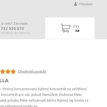
Přihlášení
 si rady? Zavolejte.
0
ks
 732 930 670
za
 návštěva dle dohody
Ohodnotit produkt
LLA
 – Hotový koncentrovaný bylinný koncentrát na zeštíhlení
ý koncentrát pro vás, pokud: Nemůžete zhubnout Máte
atek pohybu Máte nafouknuté břicho Bylinný čaj Snella se
je přítomností rostlin se