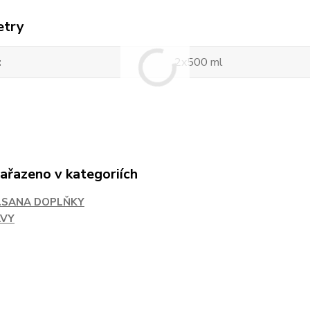
etry
2x500 ml
zařazeno v kategoriích
I.SANA DOPLŇKY
AVY