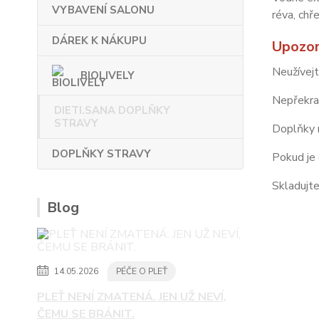
VYBAVENÍ SALONU
réva, chř
DÁREK K NÁKUPU
Upozor
Neužívejt
BIOLIVELY
Nepřekra
DIETI.SANA DOPLŇKY
STRAVY
Doplňky 
DOPLŇKY STRAVY
Pokud je 
Skladujt
Blog
14.05.2026
PÉČE O PLEŤ
PLEŤ NENÍ ZMATENÁ. JEN UŽ NEVÍ,
ČEMU SE BRÁNIT.