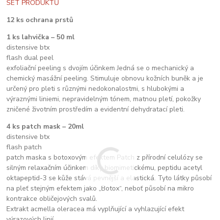
SET PRODUKTŮ
12 ks ochrana prstů
1 ks lahvička – 50 ml
distensive btx
flash dual peel
exfoliační peeling s dvojím účinkem Jedná se o mechanický a
chemický masážní peeling. Stimuluje obnovu kožních buněk a je
určený pro pleti s různými nedokonalostmi, s hlubokými a
výraznými liniemi, nepravidelným tónem, matnou pletí, pokožky
zničené životním prostředím a evidentní dehydratací pleti.
4 ks patch mask – 20ml
distensive btx
flash patch
patch maska s botoxovým efektem Patch z přírodní celulózy se
silným relaxačním účinkem díky biomimetickému, peptidu acetyl
oktapeptid-3 se kůže stává pevnější a elastická. Tyto látky působí
na pleť stejným efektem jako „Botox“, neboť působí na mikro
kontrakce obličejových svalů.
Extrakt acmella oleracea má vyplňující a vyhlazující efekt
výrazových linií