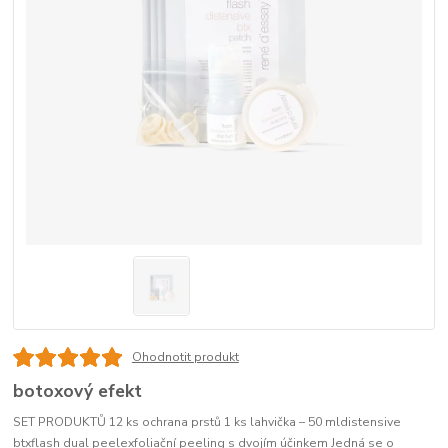
Ohodnotit produkt
botoxový efekt
SET PRODUKTŮ 12 ks ochrana prstů 1 ks lahvička – 50 mldistensive
btxflash dual peelexfoliační peeling s dvojím účinkem Jedná se o