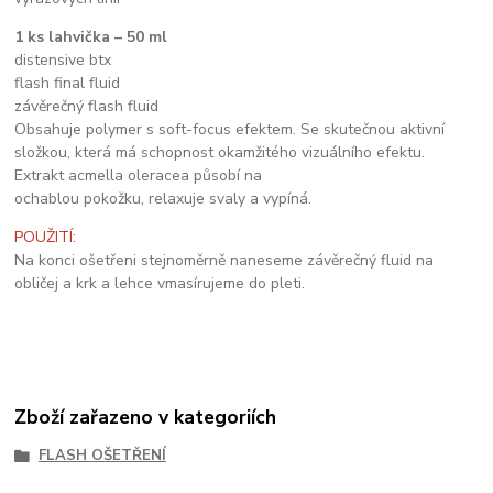
1 ks lahvička – 50 ml
distensive btx
flash final fluid
závěrečný flash fluid
Obsahuje polymer s soft-focus efektem. Se skutečnou aktivní
složkou, která má schopnost okamžitého vizuálního efektu.
Extrakt acmella oleracea působí na
ochablou pokožku, relaxuje svaly a vypíná.
POUŽITÍ:
Na konci ošetřeni stejnoměrně naneseme závěrečný fluid na
obličej a krk a lehce vmasírujeme do pleti.
Zboží zařazeno v kategoriích
FLASH OŠETŘENÍ