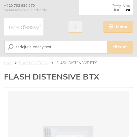
0
ks
+420 732 930 670
za
osobní návštěva dle dohody
Menu
Hledat
Úvod
FLASH OŠETŘENÍ
FLASH DISTENSIVE BTX
FLASH DISTENSIVE BTX