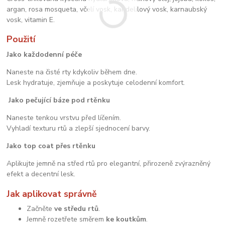
argan, rosa mosqueta, včelí vosk, kandelilový vosk, karnaubský
vosk, vitamin E.
Použití
Jako každodenní péče
Naneste na čisté rty kdykoliv během dne.
Lesk hydratuje, zjemňuje a poskytuje celodenní komfort.
Jako pečující báze pod rtěnku
Naneste tenkou vrstvu před líčením.
Vyhladí texturu rtů a zlepší sjednocení barvy.
Jako top coat přes rtěnku
Aplikujte jemně na střed rtů pro elegantní, přirozeně zvýrazněný
efekt a decentní lesk.
Jak aplikovat správně
Začněte
ve středu rtů
.
Jemně rozetřete směrem
ke koutkům
.