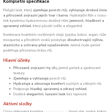
Kompletní specifikace
Pečující lesk, který
zjemňuje povrch rtů, vyhlazuje drobné linie
a přirozeně zvýrazní jejich tvar i barvu
. Hydratační film s cross-
link kyselinou hyaluronovou dodává rtům
jemnost, hladkost a
upravený vzhled
, který působí svěže a elegantně.
Kombinace kvalitních rostlinných olejů (jojoba, kokos, argan, růže
mosqueta) a přírodních vosků poskytuje
dlouhotrvající výživu,
elasticitu a ochranu před vysušováním
. Jemná nude-perleť
podtrhuje přirozenou krásu rtů.
Hlavní účinky
Přirozeně zvýrazní rty
díky jemné perleti a sjednocení
textury.
Zjemňuje a vyhlazuje
povrch rtů.
Hydratuje a obnovuje komfort
suchých a citlivých rtů.
Podporuje
hladký, upravený a zdravý vzhled
.
Dodává
elegantní, luxusní lesk
bez lepivosti.
Aktivní složky
Cross-linkovaná kyselina hyaluronová, ricínový olej, jojoba, kokos,