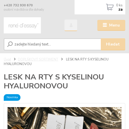
0
ks
+420 732 930 670
za
osobní návštěva dle dohody
Menu
Hledat
Úvod
DOPLŇKOVÝ SORTIMENT
LESK NA RTY S KYSELINOU
HYALURONOVOU
LESK NA RTY S KYSELINOU
HYALURONOVOU
Novinka