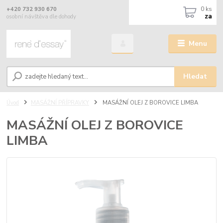
0
ks
+420 732 930 670
za
osobní návštěva dle dohody
Menu
Hledat
Úvod
MASÁŽNÍ PŘÍPRAVKY
MASÁŽNÍ OLEJ Z BOROVICE LIMBA
MASÁŽNÍ OLEJ Z BOROVICE
LIMBA