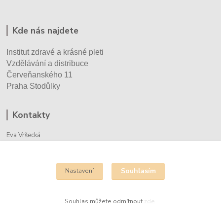
Kde nás najdete
Institut zdravé a krásné pleti
Vzdělávání a distribuce
Červeňanského 11
Praha Stodůlky
Kontakty
Eva Vršecká
+420 732 930 670
info@cechyrenedessay.cz
Souhlasím
Nastavení
Souhlas můžete odmítnout
zde
.