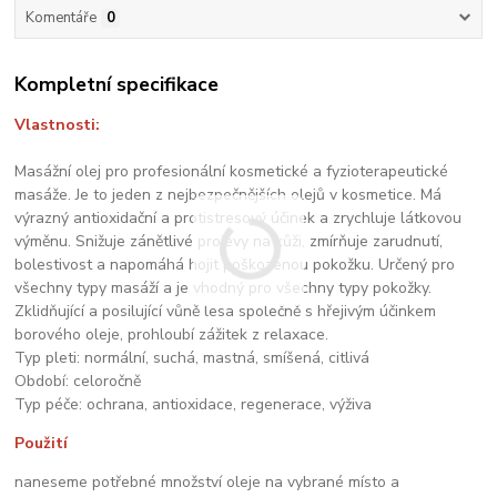
Komentáře
0
Kompletní specifikace
Vlastnosti:
Masážní olej pro profesionální kosmetické a fyzioterapeutické
masáže. Je to jeden z nejbezpečnějších olejů v kosmetice. Má
výrazný antioxidační a protistresový účinek a zrychluje látkovou
výměnu. Snižuje zánětlivé projevy na kůži, zmírňuje zarudnutí,
bolestivost a napomáhá hojit poškozenou pokožku. Určený pro
všechny typy masáží a je vhodný pro všechny typy pokožky.
Zklidňující a posilující vůně lesa společně s hřejivým účinkem
borového oleje, prohloubí zážitek z relaxace.
Typ pleti: normální, suchá, mastná, smíšená, citlivá
Období: celoročně
Typ péče: ochrana, antioxidace, regenerace, výživa
Použití
naneseme potřebné množství oleje na vybrané místo a