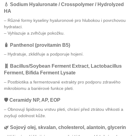
💧
Sodium Hyaluronate / Crosspolymer / Hydrolyzed
HA
– Různé formy kyseliny hyaluronové pro hlubokou i povrchovou
hydrataci.
– Vyhlazuje a zvlhčuje pokožku.
🧴
Panthenol (provitamin B5)
– Hydratuje, zklidňuje a podporuje hojení.
🧬
Bacillus/Soybean Ferment Extract, Lactobacillus
Ferment, Bifida Ferment Lysate
– Postbiotika a fermentované extrakty pro podporu zdravého
mikrobiomu a bariérové funkce pleti.
🛡️
Ceramidy NP, AP, EOP
– Obnovují lipidovou vrstvu pleti, chrání před ztrátou vlhkosti a
zvyšují odolnost kůže.
🌿
Sojový olej, skvalan, cholesterol, alantoin, glycerin