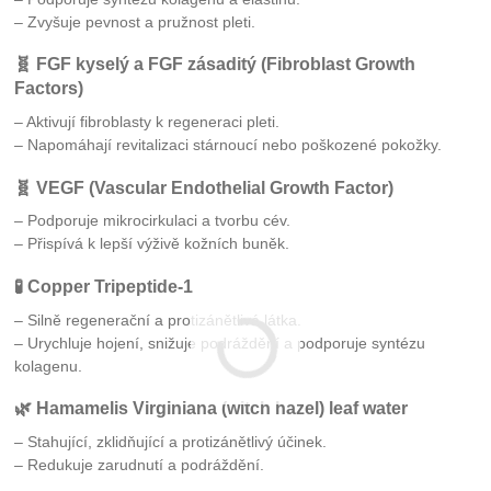
– Zvyšuje pevnost a pružnost pleti.
🧬
FGF kyselý a FGF zásaditý (Fibroblast Growth
Factors)
– Aktivují fibroblasty k regeneraci pleti.
– Napomáhají revitalizaci stárnoucí nebo poškozené pokožky.
🧬
VEGF (Vascular Endothelial Growth Factor)
– Podporuje mikrocirkulaci a tvorbu cév.
– Přispívá k lepší výživě kožních buněk.
🧪
Copper Tripeptide-1
– Silně regenerační a protizánětlivá látka.
– Urychluje hojení, snižuje podráždění a podporuje syntézu
kolagenu.
🌿
Hamamelis Virginiana (witch hazel) leaf water
– Stahující, zklidňující a protizánětlivý účinek.
– Redukuje zarudnutí a podráždění.