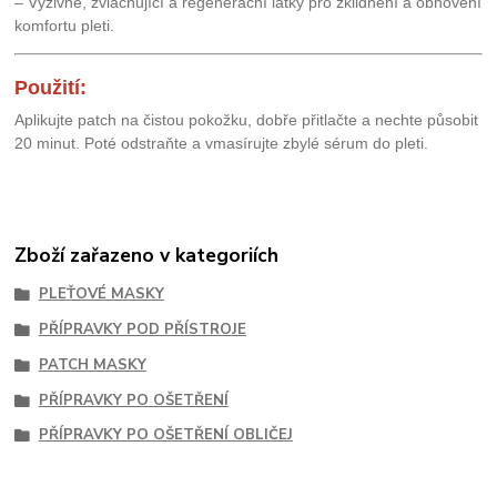
– Výživné, zvláčňující a regenerační látky pro zklidnění a obnovení
komfortu pleti.
Použití:
Aplikujte patch na čistou pokožku, dobře přitlačte a nechte působit
20 minut. Poté odstraňte a vmasírujte zbylé sérum do pleti.
Zboží zařazeno v kategoriích
PLEŤOVÉ MASKY
PŘÍPRAVKY POD PŘÍSTROJE
PATCH MASKY
PŘÍPRAVKY PO OŠETŘENÍ
PŘÍPRAVKY PO OŠETŘENÍ OBLIČEJ