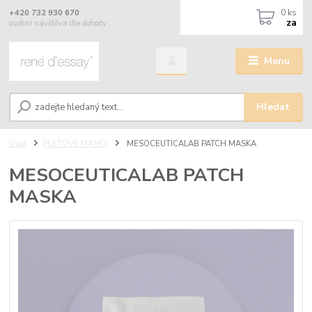
0
ks
+420 732 930 670
za
osobní návštěva dle dohody
Menu
Hledat
Úvod
PLEŤOVÉ MASKY
MESOCEUTICALAB PATCH MASKA
MESOCEUTICALAB PATCH
MASKA