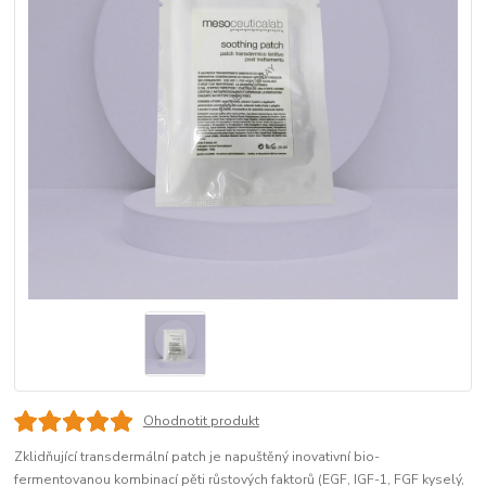
Ohodnotit produkt
Zklidňující transdermální patch je napuštěný inovativní bio-
fermentovanou kombinací pěti růstových faktorů (EGF, IGF-1, FGF kyselý,