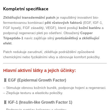
Kompletní specifikace
Zklidňující transdermální patch
je napuštěný inovativní bio-
fermentovanou kombinací
pěti růstových faktorů
(EGF, IGF-1,
FGF kyselý, FGF zásaditý, VEGF), které posilují
kožní bariéru
a
podporují regeneraci pleti po ošetření. Obsažený
Copper
Tripeptide-1
navíc zajišťuje silný
protizánětlivý a zklidňující
efekt
.
Patch redukuje zarudnutí, zklidňuje podráždění způsobené
chemickými nebo fyzikálními vlivy a obnovuje komfort pokožky.
Hlavní aktivní látky a jejich účinky:
🧬
EGF (Epidermal Growth Factor)
– Stimuluje obnovu kožních buněk, podporuje hojení a regeneraci.
– Zlepšuje texturu a elasticitu pokožky.
🧬
IGF-1 (Insulin-like Growth Factor 1)
– Podporuje syntézu kolagenu a elastinu.