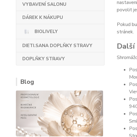
nastavení
VYBAVENÍ SALONU
povolit j
DÁREK K NÁKUPU
Pokud bud
stránek.
BIOLIVELY
Další
DIETI.SANA DOPLŇKY STRAVY
Shromážd
DOPLŇKY STRAVY
Pos
Mou
Blog
Pos
Vie
Pos
94
Pos
Smí
Pos
Str