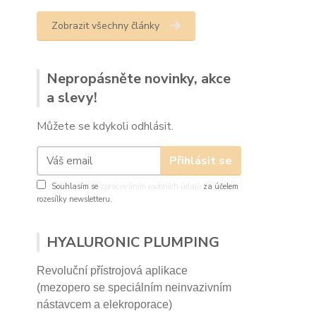
Zobrazit všechny články
Nepropásněte novinky, akce
a slevy!
Můžete se kdykoli odhlásit.
Přihlásit se
Souhlasím se
zpracováním osobních údajů
za účelem
rozesílky newsletteru.
HYALURONIC PLUMPING
Revoluční přístrojová aplikace
(mezopero se speciálním neinvazivním
nástavcem a elekroporace)