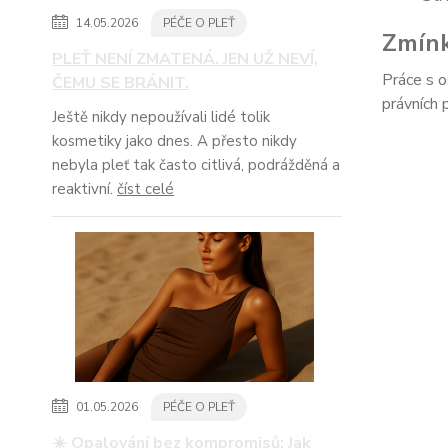
14.05.2026
PÉČE O PLEŤ
Zmín
PLEŤ NENÍ ZMATENÁ. JEN UŽ NEVÍ,
Práce s o
ČEMU SE BRÁNIT.
právních 
Ještě nikdy nepoužívali lidé tolik
kosmetiky jako dnes. A přesto nikdy
nebyla pleť tak často citlivá, podrážděná a
reaktivní.
číst celé
01.05.2026
PÉČE O PLEŤ
☀️ Opalování bez kompromisů: Jak