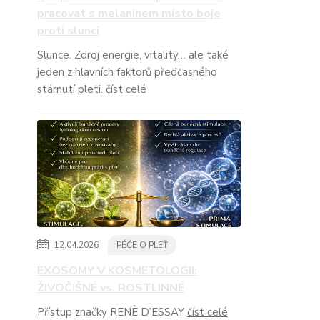
pracovat s melaninem místo boje
proti slunci
Slunce. Zdroj energie, vitality… ale také
jeden z hlavních faktorů předčasného
stárnutí pleti.
číst celé
12.04.2026
PÉČE O PLEŤ
EXOSOMY V KOSMETOLOGII:
ŽIVOČIŠNÉ vs. ROSTLINNÉ
Přístup značky RENÈ D’ESSAY
číst celé