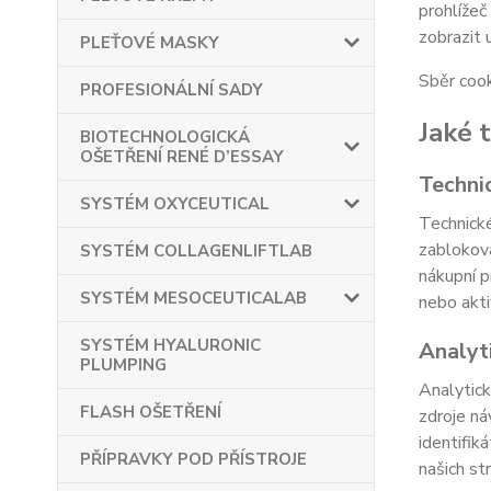
prohlížeč
zobrazit 
PLEŤOVÉ MASKY
Sběr cook
PROFESIONÁLNÍ SADY
Jaké 
BIOTECHNOLOGICKÁ
OŠETŘENÍ RENÉ D’ESSAY
Techni
SYSTÉM OXYCEUTICAL
Technické
zabloková
SYSTÉM COLLAGENLIFTLAB
nákupní p
SYSTÉM MESOCEUTICALAB
nebo akti
SYSTÉM HYALURONIC
Analyt
PLUMPING
Analytick
FLASH OŠETŘENÍ
zdroje ná
identifik
PŘÍPRAVKY POD PŘÍSTROJE
našich st