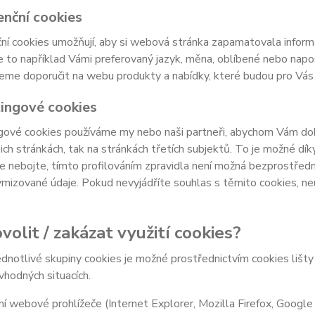
enční cookies
ní cookies umožňují, aby si webová stránka zapamatovala inform
e to například Vámi preferovaný jazyk, měna, oblíbené nebo nap
e doporučit na webu produkty a nabídky, které budou pro Vás c
ingové cookies
ové cookies používáme my nebo naši partneři, abychom Vám doká
šich stránkách, tak na stránkách třetích subjektů. To je možné dí
e nebojte, tímto profilováním zpravidla není možná bezprostředn
izované údaje. Pokud nevyjádříte souhlas s těmito cookies, neu
volit / zakázat využití cookies?
ednotlivé skupiny cookies je možné prostřednictvím cookies lišt
 vhodných situacích.
í webové prohlížeče (Internet Explorer, Mozilla Firefox, Google