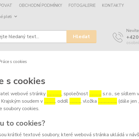
UPOVAT
OBCHODNÍ PODMÍNKY
FOTOGALERIE
KONTAKTY
é pleti
Nevíte
Hledat
+420
osobní
ráce s cookies
e s cookies
atel webové stránky
………….
, společnost
………..
s.r.o., se sídlem 
 Krajským soudem v
……….
, oddíl
……….
, vložka
……………..
(dále jen 
e soubory cookies.
ou to cookies?
sou krátké textové soubory, které webová stránka ukládá v návšt