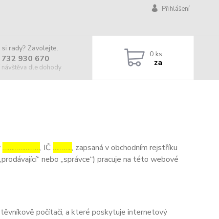
Přihlášení
 si rady? Zavolejte.
0
ks
 732 930 670
za
 návštěva dle dohody
v
…………………
, IČ
………..
, zapsaná v obchodním rejstříku
„prodávající“ nebo „správce“) pracuje na této webové
ěvníkově počítači, a které poskytuje internetový