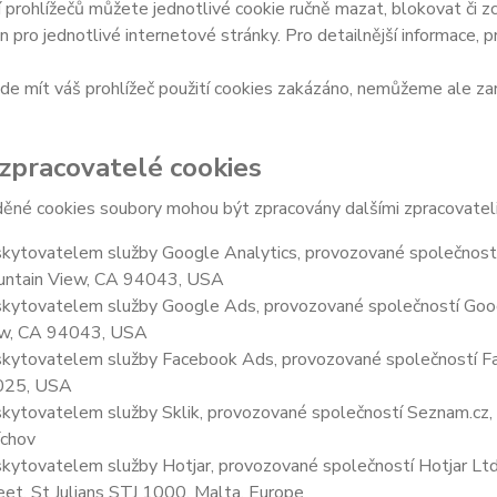
 prohlížečů můžete jednotlivé cookie ručně mazat, blokovat či zce
en pro jednotlivé internetové stránky. Pro detailnější informace, 
e mít váš prohlížeč použití cookies zakázáno, nemůžeme ale zar
 zpracovatelé cookies
ěné cookies soubory mohou být zpracovány dalšími zpracovateli
kytovatelem služby Google Analytics, provozované společností
ntain View, CA 94043, USA
kytovatelem služby Google Ads, provozované společností Goog
w, CA 94043, USA
kytovatelem služby Facebook Ads, provozované společností Fa
025, USA
kytovatelem služby Sklik, provozované společností Seznam.cz, a
chov
kytovatelem služby Hotjar, provozované společností Hotjar Ltd, 
eet, St Julians STJ 1000, Malta, Europe