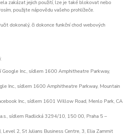
la zakázat jejich použití, lze je také blokovat nebo
prosím, použijte nápovědu vašeho prohlížeče.
učit dokonalý, či dokonce funkční chod webových
:
 Google Inc., sídlem 1600 Amphitheatre Parkway,
le Inc., sídlem 1600 Amphitheatre Parkway, Mountain
cebook Inc., sídlem 1601 Willow Road, Menlo Park, CA
.s., sídlem Radlická 3294/10, 150 00, Praha 5 –
Level 2, St Julians Business Centre, 3, Elia Zammit