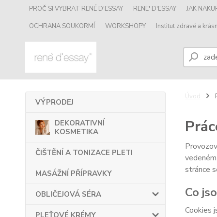
PROČ SI VYBRAT RENÉ D'ESSAY
RENE' D'ESSAY
JAK NAK
OCHRANA SOUKORMÍ
WORKSHOPY
Institut zdravé a krásn
Úvod
P
VÝPRODEJ
Prác
DEKORATIVNÍ
KOSMETIKA
Provozov
ČIŠTĚNÍ A TONIZACE PLETI
vedeném
stránce s
MASÁŽNÍ PŘÍPRAVKY
Co js
OBLIČEJOVÁ SÉRA
Cookies j
PLEŤOVÉ KRÉMY