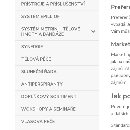
PŘÍSTROJE A PŘÍSLUŠENSTVÍ
Prefer
SYSTÉM EPILL OF
Preferenč
vypadá. J
SYSTÉM METRINI - TĚLOVÉ
Vám můžem
HMOTY A BANDÁŽE
Market
SYNERGIE
Marketing
TĚLOVÁ PÉČE
jak na na
zájmů. Al
SLUNEČNÍ ŘADA
pseudonym
zájmům.
ANTIPERSPIRANTY
Jak po
DOPLŇKOVÝ SORTIMENT
Povolit j
WOKSHOPY A SEMINÁŘE
a dalších
VLASOVÁ PÉČE
Standardn