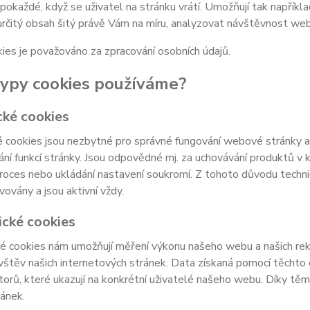
 pokaždé, když se uživatel na stránku vrátí. Umožňují tak napříkla
určitý obsah šitý právě Vám na míru, analyzovat návštěvnost we
ies je považováno za zpracování osobních údajů.
typy cookies používáme?
cké cookies
 cookies jsou nezbytné pro správné fungování webové stránky a 
ní funkcí stránky. Jsou odpovědné mj. za uchovávání produktů v ko
roces nebo ukládání nastavení soukromí. Z tohoto důvodu techn
vovány a jsou aktivní vždy.
ické cookies
é cookies nám umožňují měření výkonu našeho webu a našich rek
vštěv našich internetových stránek. Data získaná pomocí těcht
átorů, které ukazují na konkrétní uživatelé našeho webu. Díky 
ránek.