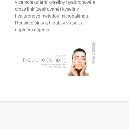
vícemolekulární kyseliny hyaluronové a
cross link (zesíťované) kyseliny
hyaluronové
metodou micropattingu.
Redukce šířky a hloubky vrásek a
doplnění objemu.