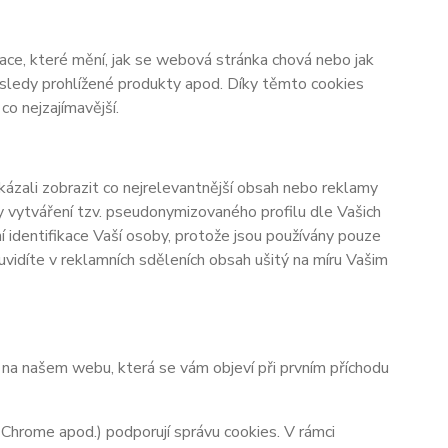
ace, které mění, jak se webová stránka chová nebo jak
osledy prohlížené produkty apod. Díky těmto cookies
o nejzajímavější.
zali zobrazit co nejrelevantnější obsah nebo reklamy
ky vytváření tzv. pseudonymizovaného profilu dle Vašich
í identifikace Vaší osoby, protože jsou používány pouze
vidíte v reklamních sděleních obsah ušitý na míru Vašim
y na našem webu, která se vám objeví při prvním příchodu
 Chrome apod.) podporují správu cookies. V rámci