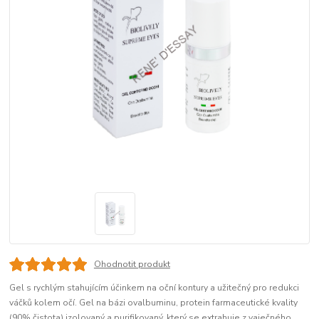
Ohodnotit produkt
Gel s rychlým stahujícím účinkem na oční kontury a užitečný pro redukci
váčků kolem očí. Gel na bázi ovalbuminu, protein farmaceutické kvality
(90% čistota) izolovaný a purifikovaný, který se extrahuje z vaječného