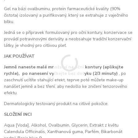
Gel na bázi ovalbuminu, protein farmaceutické kvality (90%
čistota) izolovaný a purifikovaný, který se extrahuje z vaječného
bílku.
Jedná se o přípravek formulovaný pro oční kontury, konzervace se
provádí potravinovými deriváty a neobsahuje tradiční konzervační
látky, je vhodný pro citlivou pleť.
JAK POUŽÍVAT
Jemně naneste malé množství na oční kontury (aplikujte
rychle),
po nanesení vyčkejte bez dotyku (2/3 minuty)
, po
zaschnutí ucítíte stahující efekt, teprve poté můžete make-up
nanášet jemně a bez tření. aby nedošlo ke zničení tenzorového
efektu.
Dermatologicky testovaný produkt na citlivé pokožce.
SLOŽENÍ INCI
Aqua [Voda], Alkohol, Ovalbumin, Glycerin, Extrakt z květu
Calendula Officinalis, Xanthanová guma, Parfém,
Bikarbonát