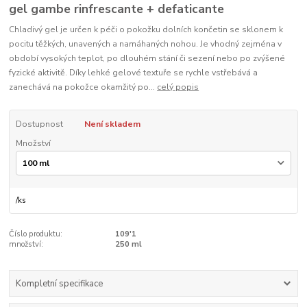
gel gambe rinfrescante + defaticante
Chladivý gel je určen k péči o pokožku dolních končetin se sklonem k
pocitu těžkých, unavených a namáhaných nohou. Je vhodný zejména v
období vysokých teplot, po dlouhém stání či sezení nebo po zvýšené
fyzické aktivitě. Díky lehké gelové textuře se rychle vstřebává a
zanechává na pokožce okamžitý po...
celý popis
Dostupnost
Není skladem
Množství
/
ks
Číslo produktu:
109'1
množství:
250 ml
Kompletní specifikace