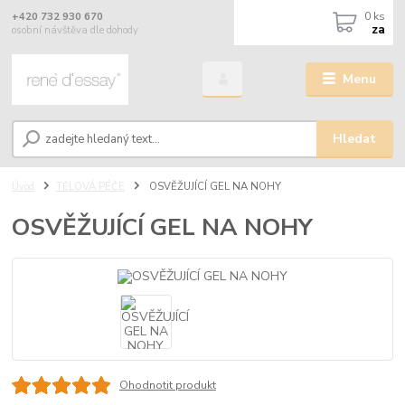
0
ks
+420 732 930 670
za
osobní návštěva dle dohody
Menu
Hledat
Úvod
TĚLOVÁ PÉČE
OSVĚŽUJÍCÍ GEL NA NOHY
OSVĚŽUJÍCÍ GEL NA NOHY
Ohodnotit produkt