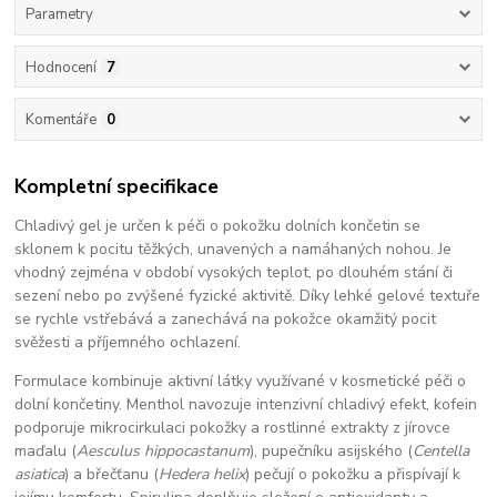
Parametry
Hodnocení
7
Komentáře
0
Kompletní specifikace
Chladivý gel je určen k péči o pokožku dolních končetin se
sklonem k pocitu těžkých, unavených a namáhaných nohou. Je
vhodný zejména v období vysokých teplot, po dlouhém stání či
sezení nebo po zvýšené fyzické aktivitě. Díky lehké gelové textuře
se rychle vstřebává a zanechává na pokožce okamžitý pocit
svěžesti a příjemného ochlazení.
Formulace kombinuje aktivní látky využívané v kosmetické péči o
dolní končetiny. Menthol navozuje intenzivní chladivý efekt, kofein
podporuje mikrocirkulaci pokožky a rostlinné extrakty z jírovce
maďalu (
Aesculus hippocastanum
), pupečníku asijského (
Centella
asiatica
) a břečťanu (
Hedera helix
) pečují o pokožku a přispívají k