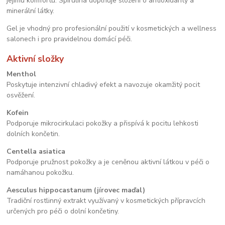
jejímu komfortu. Spirulina doplňuje složení o antioxidanty a
minerální látky.
Gel je vhodný pro profesionální použití v kosmetických a wellness
salonech i pro pravidelnou domácí péči.
Aktivní složky
Menthol
Poskytuje intenzivní chladivý efekt a navozuje okamžitý pocit
osvěžení.
Kofein
Podporuje mikrocirkulaci pokožky a přispívá k pocitu lehkosti
dolních končetin.
Centella asiatica
Podporuje pružnost pokožky a je ceněnou aktivní látkou v péči o
namáhanou pokožku.
Aesculus hippocastanum (jírovec maďal)
Tradiční rostlinný extrakt využívaný v kosmetických přípravcích
určených pro péči o dolní končetiny.