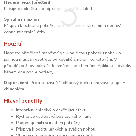
Hedera helix (břečťan)
Pečuje o pokožku a podporuje její svěží vzhled.
Spirulina maxima
Přispívá k ochraně pokožky před oxidačním stresem a dodává
cenné minerální látky.
Použití
Naneste přiměřené množství gelu na čistou pokožku nohou a
jemnou masáží rozetřete od kotníků směrem ke kolenům. V
případě potřeby pokračujte směrem ke stehnům. Aplikujte kdykoliv
během dne podle potřeby.
Doporučení:
Pro intenzivnější chladivý efekt uchovávejte gel v
chladničce.
Hlavní benefity
Intenzivní chladivý a osvěžující efekt.
Rychle se vstřebává bez lepivého filmu.
Podporuje mikrocirkulaci pokožky.
Přispívá k pocitu lehkých a svěžích nohou.
Vhodný pro profesionální i domácí použití.