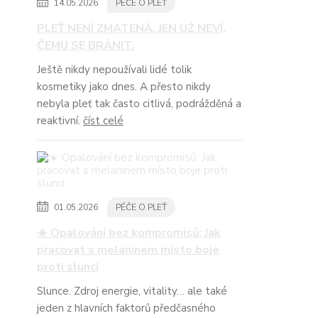
14.05.2026
PÉČE O PLEŤ
PLEŤ NENÍ ZMATENÁ. JEN UŽ NEVÍ,
ČEMU SE BRÁNIT.
Ještě nikdy nepoužívali lidé tolik
kosmetiky jako dnes. A přesto nikdy
nebyla pleť tak často citlivá, podrážděná a
reaktivní.
číst celé
01.05.2026
PÉČE O PLEŤ
☀️ Opalování bez kompromisů: Jak
pracovat s melaninem místo boje
proti slunci
Slunce. Zdroj energie, vitality… ale také
jeden z hlavních faktorů předčasného