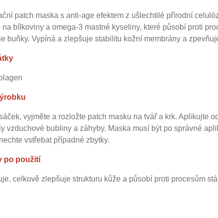
ční patch maska s anti-age efektem z ušlechtilé přírodní celu
na bílkoviny a omega-3 mastné kyseliny, které působí proti proc
e buňky. Vypíná a zlepšuje stabilitu kožní membrány a zpevňuje
átky
olagen
výrobku
sáček, vyjměte a rozložte patch masku na tvář a krk. Aplikujte 
ly vzduchové bubliny a záhyby. Maska musí být po správné apli
echte vstřebat případné zbytky.
 po použití
e, celkově zlepšuje strukturu kůže a působí proti procesům stá