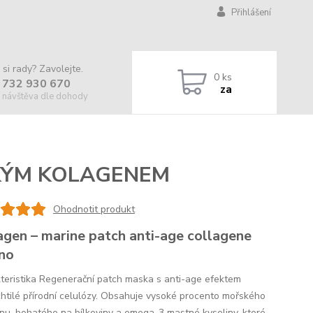
Přihlášení
 si rady? Zavolejte.
0
ks
 732 930 670
za
 návštěva dle dohody
KÝM KOLAGENEM
Ohodnotit produkt
agen – marine patch anti-age collagene
no
teristika Regenerační patch maska s anti-age efektem
chtilé přírodní celulózy. Obsahuje vysoké procento mořského
nu, bohatého na bílkoviny a omega-3 mastné kyseliny, které