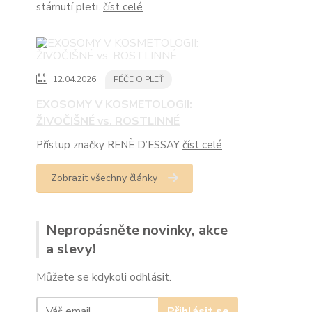
stárnutí pleti.
číst celé
12.04.2026
PÉČE O PLEŤ
EXOSOMY V KOSMETOLOGII:
ŽIVOČIŠNÉ vs. ROSTLINNÉ
Přístup značky RENÈ D’ESSAY
číst celé
Zobrazit všechny články
Nepropásněte novinky, akce
a slevy!
Můžete se kdykoli odhlásit.
Přihlásit se