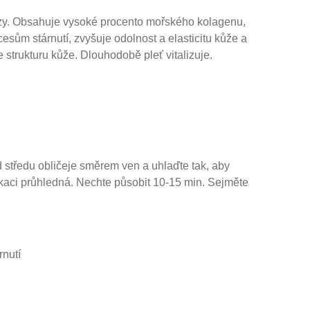
lózy. Obsahuje vysoké procento mořského kolagenu,
esům stárnutí, zvyšuje odolnost a elasticitu kůže a
 strukturu kůže. Dlouhodobě pleť vitalizuje.
od středu obličeje směrem ven a uhlaďte tak, aby
kaci průhledná. Nechte působit 10-15 min. Sejměte
rnutí