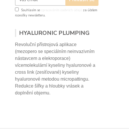
Souhlasím se
zpracováním osobních údajů
za účelem
rozesílky newsletteru.
HYALURONIC PLUMPING
Revoluční přístrojová aplikace
(mezopero se speciálním neinvazivním
nástavcem a elekroporace)
vícemolekulární kyseliny hyaluronové a
cross link (zesíťované) kyseliny
hyaluronové
metodou micropattingu.
Redukce šířky a hloubky vrásek a
doplnění objemu.