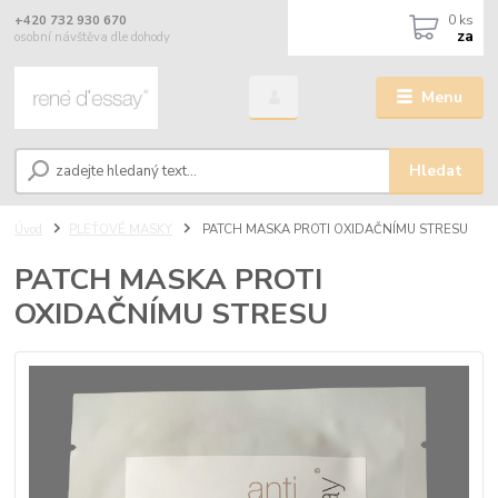
0
ks
+420 732 930 670
za
osobní návštěva dle dohody
Menu
Hledat
Úvod
PLEŤOVÉ MASKY
PATCH MASKA PROTI OXIDAČNÍMU STRESU
PATCH MASKA PROTI
OXIDAČNÍMU STRESU