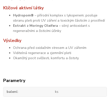
Klíčové aktivní látky
Hydropom®
– přírodní komplex s lykopenem; posiluje
obranu pleti proti UV záření a toxickým částicím z prostředí
Extrakt z Moringy Oleifera
– silný antioxidant s
regeneračními a čisticími účinky
Výsledky
Ochrana před oxidačním stresem a UV zářením
Viditelná regenerace a zjemnění pleti
Okamžitý pocit svěžesti, komfortu a čistoty
Parametry
balení
ks