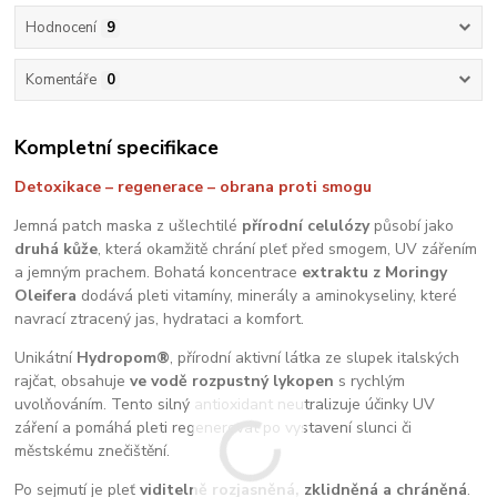
Hodnocení
9
Komentáře
0
Kompletní specifikace
Detoxikace – regenerace – obrana proti smogu
Jemná patch maska z ušlechtilé
přírodní celulózy
působí jako
druhá kůže
, která okamžitě chrání pleť před smogem, UV zářením
a jemným prachem. Bohatá koncentrace
extraktu z Moringy
Oleifera
dodává pleti vitamíny, minerály a aminokyseliny, které
navrací ztracený jas, hydrataci a komfort.
Unikátní
Hydropom®
, přírodní aktivní látka ze slupek italských
rajčat, obsahuje
ve vodě rozpustný lykopen
s rychlým
uvolňováním. Tento silný antioxidant neutralizuje účinky UV
záření a pomáhá pleti regenerovat po vystavení slunci či
městskému znečištění.
Po sejmutí je pleť
viditelně rozjasněná, zklidněná a chráněná
.