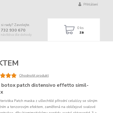
Přihlášení
 si rady? Zavolejte.
0
ks
 732 930 670
za
 návštěva dle dohody
KTEM
Ohodnotit produkt
– botox patch distensivo effetto simil-
ox
teristika Patch maska z ušlechtilé přírodní celulózy se silným
čním a tenzorovým efektem, zaměřená na obličejové svalové
ontrakce, díky biomimetickému peptidu acetyl oktapeptid-3 a