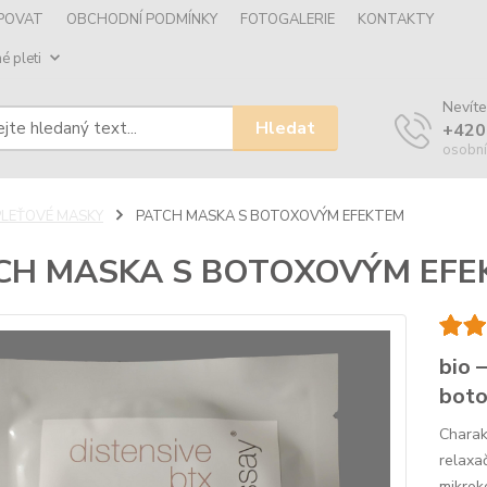
UPOVAT
OBCHODNÍ PODMÍNKY
FOTOGALERIE
KONTAKTY
é pleti
Nevíte
Hledat
+420
osobní
PLEŤOVÉ MASKY
PATCH MASKA S BOTOXOVÝM EFEKTEM
CH MASKA S BOTOXOVÝM EFE
bio 
bot
Charak
relaxa
mikrok