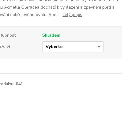
tu Acmella Oleracea dochází k vyhlazení a zpevnění pleti a
ování obličejového oválu. Spec...
celý popis
tupnost
Skladem
žství
roduktu:
041