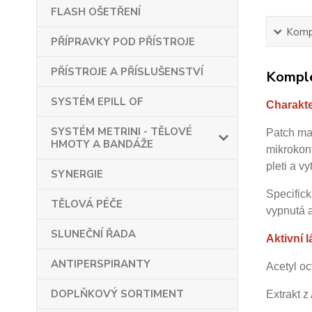
FLASH OŠETŘENÍ
Kompl
PŘÍPRAVKY POD PŘÍSTROJE
PŘÍSTROJE A PŘÍSLUŠENSTVÍ
Komple
SYSTÉM EPILL OF
Charakte
SYSTÉM METRINI - TĚLOVÉ
Patch mas
HMOTY A BANDÁŽE
mikrokont
pleti a v
SYNERGIE
Specifick
TĚLOVÁ PÉČE
vypnutá 
SLUNEČNÍ ŘADA
Aktivní l
ANTIPERSPIRANTY
Acetyl oc
DOPLŇKOVÝ SORTIMENT
Extrakt 