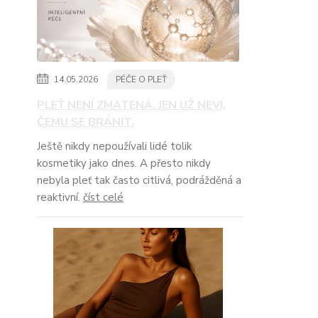
14.05.2026
PÉČE O PLEŤ
PLEŤ NENÍ ZMATENÁ. JEN UŽ NEVÍ,
ČEMU SE BRÁNIT.
Ještě nikdy nepoužívali lidé tolik
kosmetiky jako dnes. A přesto nikdy
nebyla pleť tak často citlivá, podrážděná a
reaktivní.
číst celé