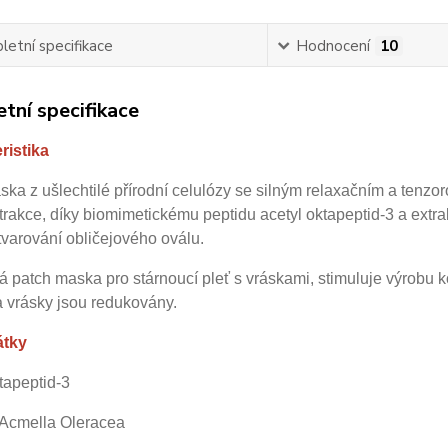
etní specifikace
Hodnocení
10
tní specifikace
ristika
ka z ušlechtilé přírodní celulózy se silným relaxačním a tenz
rakce, díky biomimetickému peptidu acetyl oktapeptid-3 a extr
ytvarování obličejového oválu.
á patch maska pro stárnoucí pleť s vráskami, stimuluje výrobu ko
a vrásky jsou redukovány.
átky
tapeptid-3
z Acmella Oleracea