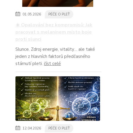
01.05.2026
PÉČE O PLEŤ
☀️ Opalování bez kompromisů: Jak
pracovat s melaninem místo boje
proti slunci
Slunce. Zdroj energie, vitality… ale také
jeden z hlavních faktorů předčasného
stárnutí pleti.
číst celé
12.04.2026
PÉČE O PLEŤ