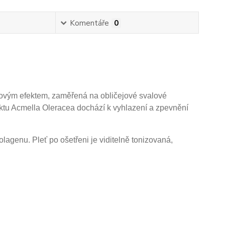
Komentáře
0
orovým efektem, zaměřená na obličejové svalové
aktu Acmella Oleracea dochází k vyhlazení a zpevnění
lagenu. Pleť po ošetřeni je viditelně tonizovaná,