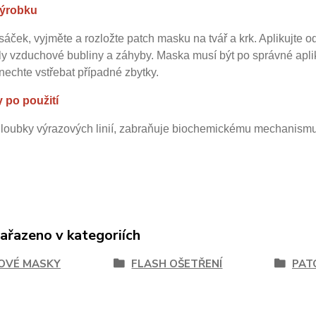
výrobku
sáček, vyjměte a rozložte patch masku na tvář a krk. Aplikujte 
ly vzduchové bubliny a záhyby. Maska musí být po správné apli
echte vstřebat případné zbytky.
 po použití
loubky výrazových linií, zabraňuje biochemickému mechanismu t
zařazeno v kategoriích
OVÉ MASKY
FLASH OŠETŘENÍ
PAT