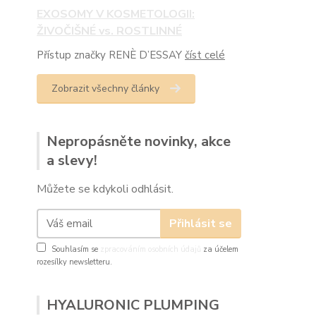
EXOSOMY V KOSMETOLOGII:
ŽIVOČIŠNÉ vs. ROSTLINNÉ
Přístup značky RENÈ D’ESSAY
číst celé
Zobrazit všechny články
Nepropásněte novinky, akce
a slevy!
Můžete se kdykoli odhlásit.
Přihlásit se
Souhlasím se
zpracováním osobních údajů
za účelem
rozesílky newsletteru.
HYALURONIC PLUMPING