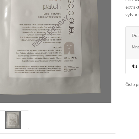
extrak
vytvar
Dos
Mno
/
ks
Číslo p