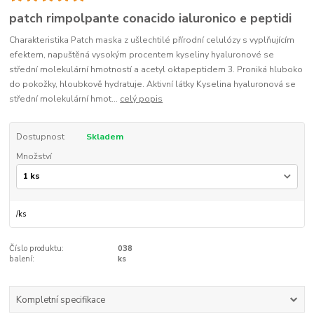
patch rimpolpante conacido ialuronico e peptidi
Charakteristika Patch maska z ušlechtilé přírodní celulózy s vyplňujícím
efektem, napuštěná vysokým procentem kyseliny hyaluronové se
střední molekulární hmotností a acetyl oktapeptidem 3. Proniká hluboko
do pokožky, hloubkově hydratuje. Aktivní látky Kyselina hyaluronová se
střední molekulární hmot...
celý popis
Dostupnost
Skladem
Množství
/
ks
Číslo produktu:
038
balení:
ks
Kompletní specifikace