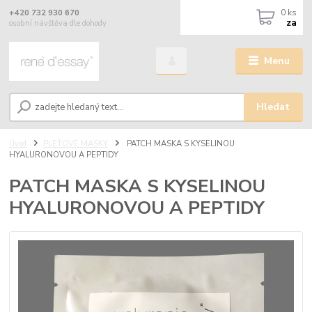
0
ks
+420 732 930 670
za
osobní návštěva dle dohody
Menu
Hledat
Úvod
PLEŤOVÉ MASKY
PATCH MASKA S KYSELINOU
HYALURONOVOU A PEPTIDY
PATCH MASKA S KYSELINOU
HYALURONOVOU A PEPTIDY