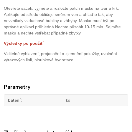
Otevřete sáček, vyjměte a rozložte patch masku na tvář a krk.
Aplikujte od středu obličeje směrem ven a uhlaďte tak, aby
nevznikaly vzduchové bubliny a záhyby. Maska musí být po
správné aplikaci průhledná Nechte působit 10-15 min. Sejměte
masku a nechte vstřebat případné zbytky.
Výsledky po použití
Viditelné vyhlazení, projasnění a zjemnění pokožky,
uvolnění
výrazových linií, hloubková hydratace.
Parametry
balení
ks