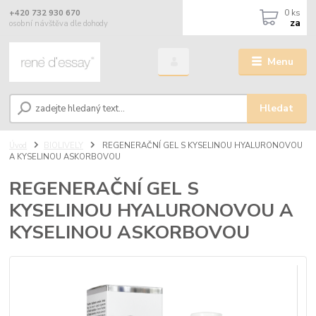
0
ks
+420 732 930 670
za
osobní návštěva dle dohody
Menu
Hledat
Úvod
BIOLIVELY
REGENERAČNÍ GEL S KYSELINOU HYALURONOVOU
A KYSELINOU ASKORBOVOU
REGENERAČNÍ GEL S
KYSELINOU HYALURONOVOU A
KYSELINOU ASKORBOVOU