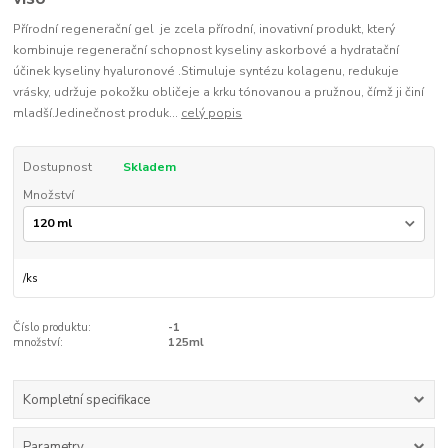
Přírodní regenerační gel je zcela přírodní, inovativní produkt, který
kombinuje regenerační schopnost kyseliny askorbové a hydratační
účinek kyseliny hyaluronové .Stimuluje syntézu kolagenu, redukuje
vrásky, udržuje pokožku obličeje a krku tónovanou a pružnou, čímž ji činí
mladší.Jedinečnost produk...
celý popis
Dostupnost
Skladem
Množství
/
ks
Číslo produktu:
-1
množství:
125ml
Kompletní specifikace
Parametry