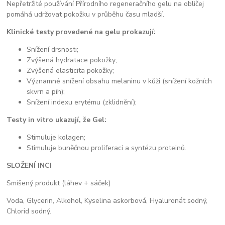
Nepřetržité používání Přírodního regeneračního gelu na obličej
pomáhá udržovat pokožku v průběhu času mladší.
Klinické testy provedené na gelu prokazují:
Snížení drsnosti;
Zvýšená hydratace pokožky;
Zvýšená elasticita pokožky;
Významné snížení obsahu melaninu v kůži (snížení kožních
skvrn a pih);
Snížení indexu erytému (zklidnění);
Testy in vitro ukazují, že Gel:
Stimuluje kolagen;
Stimuluje buněčnou proliferaci a syntézu proteinů.
SLOŽENÍ INCI
Smíšený produkt (láhev + sáček)
Voda, Glycerin, Alkohol, Kyselina askorbová, Hyaluronát sodný,
Chlorid sodný.