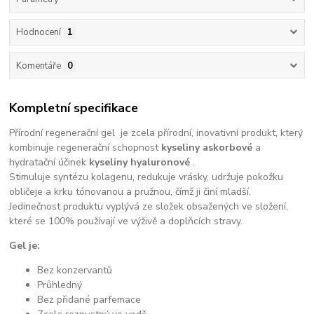
Hodnocení
1
Komentáře
0
Kompletní specifikace
Přírodní regenerační gel je zcela přírodní, inovativní produkt, který
kombinuje regenerační schopnost
kyseliny askorbové
a
hydratační účinek
kyseliny hyaluronové
.
Stimuluje syntézu kolagenu, redukuje vrásky, udržuje pokožku
obličeje a krku tónovanou a pružnou, čímž ji činí mladší.
Jedinečnost produktu vyplývá ze složek obsažených ve složení,
které se 100% používají ve výživě a doplňcích stravy.
Gel je:
Bez konzervantů
Průhledný
Bez přidané parfemace