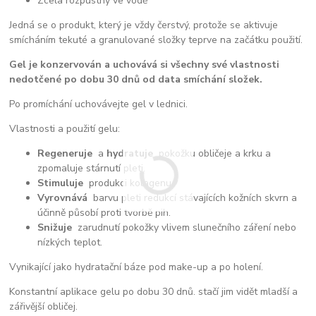
Zcela rozpustný ve vodě
Jedná se o produkt, který je vždy čerstvý, protože se aktivuje
smícháním tekuté a granulované složky teprve na začátku použití.
Gel je konzervován a uchovává si všechny své vlastnosti
nedotčené po dobu 30 dnů od data smíchání složek.
Po promíchání uchovávejte gel v lednici.
Vlastnosti a použití gelu:
Regeneruje
a
hydratuje
pokožku obličeje a krku a
zpomaluje stárnutí pleti.
Stimuluje
produkci kolagenu.
Vyrovnává
barvu pleti redukcí stávajících kožních skvrn a
účinně působí proti tvorbě pih.
Snižuje
zarudnutí pokožky vlivem slunečního záření nebo
nízkých teplot.
Vynikající jako hydratační báze pod make-up a po holení.
Konstantní aplikace gelu po dobu 30 dnů. stačí jim vidět mladší a
zářivější obličej.