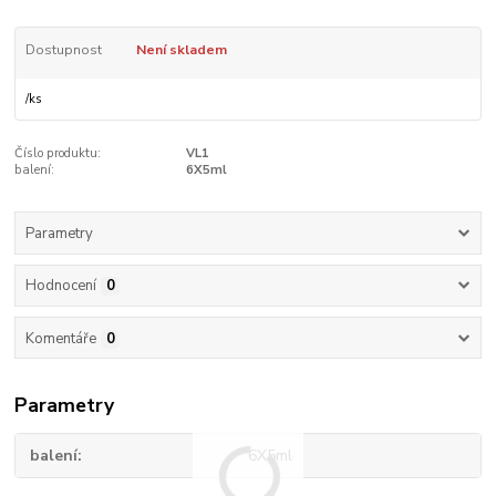
Dostupnost
Není skladem
/
ks
Číslo produktu:
VL1
balení:
6X5ml
Parametry
Hodnocení
0
Komentáře
0
Parametry
balení
6X5ml