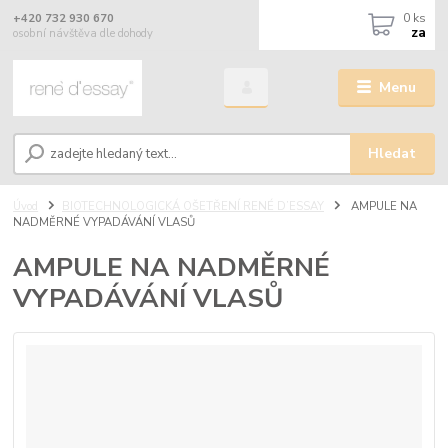
0
ks
+420 732 930 670
za
osobní návštěva dle dohody
Menu
Hledat
Úvod
BIOTECHNOLOGICKÁ OŠETŘENÍ RENÉ D’ESSAY
AMPULE NA
NADMĚRNÉ VYPADÁVÁNÍ VLASŮ
AMPULE NA NADMĚRNÉ
VYPADÁVÁNÍ VLASŮ