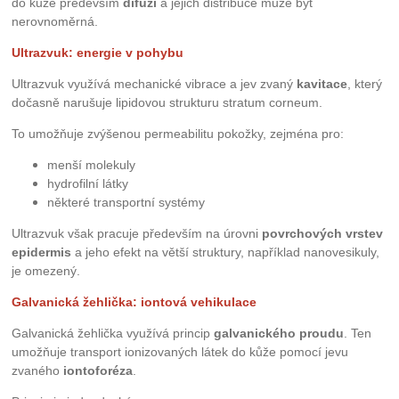
do kůže především
difuzí
a jejich distribuce může být
nerovnoměrná.
Ultrazvuk: energie v pohybu
Ultrazvuk využívá mechanické vibrace a jev zvaný
kavitace
, který
dočasně narušuje lipidovou strukturu stratum corneum.
To umožňuje zvýšenou permeabilitu pokožky, zejména pro:
menší molekuly
hydrofilní látky
některé transportní systémy
Ultrazvuk však pracuje především na úrovni
povrchových vrstev
epidermis
a jeho efekt na větší struktury, například nanovesikuly,
je omezený.
Galvanická žehlička: iontová vehikulace
Galvanická žehlička využívá princip
galvanického proudu
. Ten
umožňuje transport ionizovaných látek do kůže pomocí jevu
zvaného
iontoforéza
.