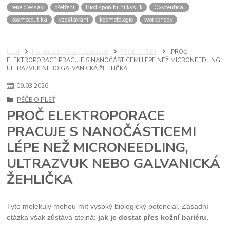
rene d’essay
ošetření
Biodisponibilní kyslík
Oxyceutical
kosmeceutika
vzdělávání
kosmetologie
workshopy
Úvod
Institut zdravé a krásné pleti
PÉČE O PLEŤ
PROČ
ELEKTROPORACE PRACUJE S NANOČÁSTICEMI LÉPE NEŽ MICRONEEDLING,
ULTRAZVUK NEBO GALVANICKÁ ŽEHLIČKA
09
.
03
.
2026
PÉČE O PLEŤ
PROČ ELEKTROPORACE
PRACUJE S NANOČÁSTICEMI
LÉPE NEŽ MICRONEEDLING,
ULTRAZVUK NEBO GALVANICKÁ
ŽEHLIČKA
Tyto molekuly mohou mít vysoký biologický potenciál. Zásadní
otázka však zůstává stejná:
jak je dostat přes kožní bariéru.