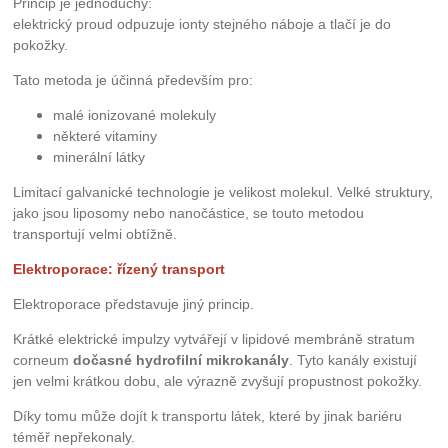
Princip je jednoduchý:
elektrický proud odpuzuje ionty stejného náboje a tlačí je do
pokožky.
Tato metoda je účinná především pro:
malé ionizované molekuly
některé vitaminy
minerální látky
Limitací galvanické technologie je velikost molekul. Velké struktury,
jako jsou liposomy nebo nanočástice, se touto metodou
transportují velmi obtížně.
Elektroporace: řízený transport
Elektroporace představuje jiný princip.
Krátké elektrické impulzy vytvářejí v lipidové membráně stratum
corneum
dočasné hydrofilní mikrokanály
. Tyto kanály existují
jen velmi krátkou dobu, ale výrazně zvyšují propustnost pokožky.
Díky tomu může dojít k transportu látek, které by jinak bariéru
téměř nepřekonaly.