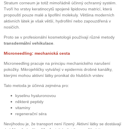
Stratum corneum je totiž mimořádně účinný ochranný systém.
Tvoří ho vrstvy keratinocytů spojené lipidovou matricí, která
propouští pouze malé a lipofilní molekuly. Většina moderních
aktivních látek je však větší, hydrofilní nebo zapouzdřená v
nosičích.
Proto se v profesionální kosmetologii používají různé metody
transdermální vehikulace
.
Microneedling: mechanická cesta
Microneedling pracuje na principu mechanického narušení
pokožky. Mikrojehličky vytvářejí v epidermis drobné kanálky,
kterými mohou aktivní látky pronikat do hlubších vrstev.
Tato metoda je účinná zejména pro:
kyselinu hyaluronovou
některé peptidy
vitaminy
regenerační séra
Nevýhodou je, že transport není řízený. Aktivní látky se dostávají