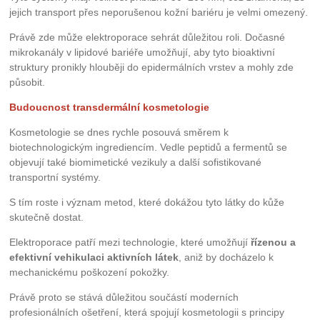
jejich transport přes neporušenou kožní bariéru je velmi omezený.
Právě zde může elektroporace sehrát důležitou roli. Dočasné
mikrokanály v lipidové bariéře umožňují, aby tyto bioaktivní
struktury pronikly hlouběji do epidermálních vrstev a mohly zde
působit.
Budoucnost transdermální kosmetologie
Kosmetologie se dnes rychle posouvá směrem k
biotechnologickým ingrediencím. Vedle peptidů a fermentů se
objevují také biomimetické vezikuly a další sofistikované
transportní systémy.
S tím roste i význam metod, které dokážou tyto látky do kůže
skutečně dostat.
Elektroporace patří mezi technologie, které umožňují
řízenou a
efektivní vehikulaci aktivních látek
, aniž by docházelo k
mechanickému poškození pokožky.
Právě proto se stává důležitou součástí moderních
profesionálních ošetření, která spojují kosmetologii s principy