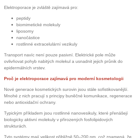
Elektroporace je zvláště zajímavá pro:
peptidy
biomimetické molekuly
liposomy
nanočástice
rostlinné extracelulární vezikuly
Transport navíc není pouze pasivní. Elektrické pole může
ovlivňovat pohyb nabitých molekul a usnadnit jejich průnik do
epidermálních vrstev.
Proč je elektroporace zajímavá pro moderní kosmetologii
Nové generace kosmetických surovin jsou stále sofistikovanější.
Mnohé z nich pracují s principy buněčné komunikace, regenerace
nebo antioxidační ochrany.
Typickým příkladem jsou rostlinné nanovesikuly, které přenášejí
biologicky aktivní molekuly v přirozených fosfolipidových
strukturách.
Tyto systémy mají velikost přibližně 50–200 nm, což znamená, že