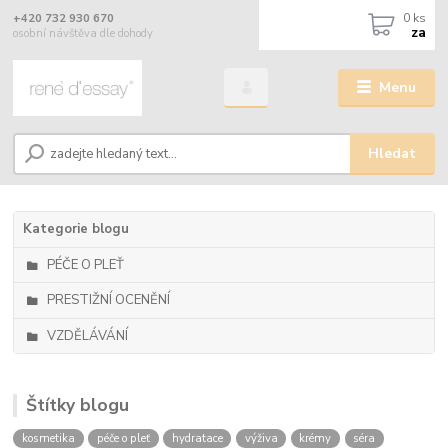
0
ks
+420 732 930 670
za
osobní návštěva dle dohody
Menu
Hledat
Kategorie blogu
PÉČE O PLEŤ
PRESTIŽNÍ OCENĚNÍ
VZDĚLÁVÁNÍ
Štítky blogu
kosmetika
péče o pleť
hydratace
výživa
krémy
séra