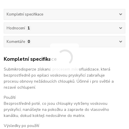
Kompletní specifikace
Hodnocení
1
Komentáře
0
Kompletní specifikace
Submikrodisperze získaná procesem mikrofluidizace, která
bezprostředně po epilaci voskovou pryskyřicí zabraňuje
procesu obnovy nežádoucích chloupků. Účinné i pro světlé a
rezavé ochlupení.
Použítí
Bezprostředně poté, co jsou chloupky vytrženy voskovou
pryskyřicí, nanášejte na pokožku a zapravte do vlasového
kanálku, dokud koktejl nedosáhne do matrix.
Výsledky po použítí