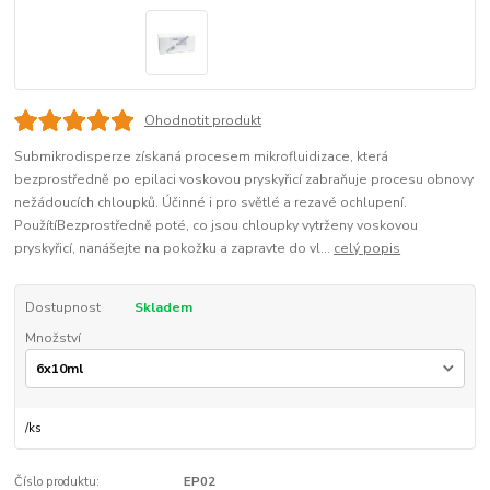
Ohodnotit produkt
Submikrodisperze získaná procesem mikrofluidizace, která
bezprostředně po epilaci voskovou pryskyřicí zabraňuje procesu obnovy
nežádoucích chloupků. Účinné i pro světlé a rezavé ochlupení.
PoužítíBezprostředně poté, co jsou chloupky vytrženy voskovou
pryskyřicí, nanášejte na pokožku a zapravte do vl...
celý popis
Dostupnost
Skladem
Množství
/
ks
Číslo produktu:
EP02