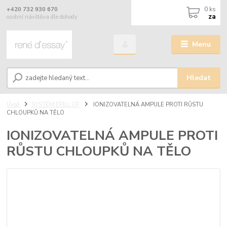
0
ks
+420 732 930 670
za
osobní návštěva dle dohody
Menu
Hledat
Úvod
SYSTÉM EPILL OF
IONIZOVATELNÁ AMPULE PROTI RŮSTU
CHLOUPKŮ NA TĚLO
IONIZOVATELNÁ AMPULE PROTI
RŮSTU CHLOUPKŮ NA TĚLO