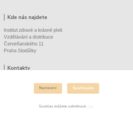
Kde nás najdete
Institut zdravé a krásné pleti
Vzdělávání a distribuce
Červeňanského 11
Praha Stodůlky
Kontakty
Eva Vršecká
+420 732 930 670
Souhlasím
Nastavení
info@cechyrenedessay.cz
Souhlas můžete odmítnout
zde
.