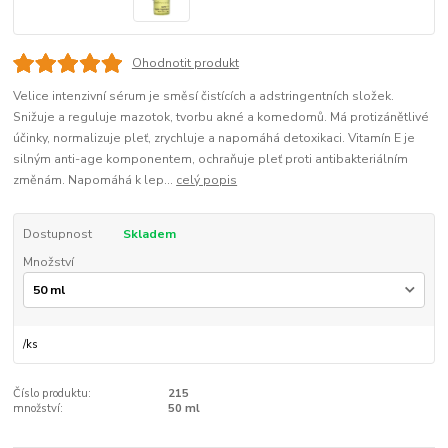
Ohodnotit produkt
Velice intenzivní sérum je směsí čistících a adstringentních složek.
Snižuje a reguluje mazotok, tvorbu akné a komedomů. Má protizánětlivé
účinky, normalizuje pleť, zrychluje a napomáhá detoxikaci. Vitamín E je
silným anti-age komponentem, ochraňuje pleť proti antibakteriálním
změnám. Napomáhá k lep...
celý popis
Dostupnost
Skladem
Množství
/
ks
Číslo produktu:
215
množství:
50 ml