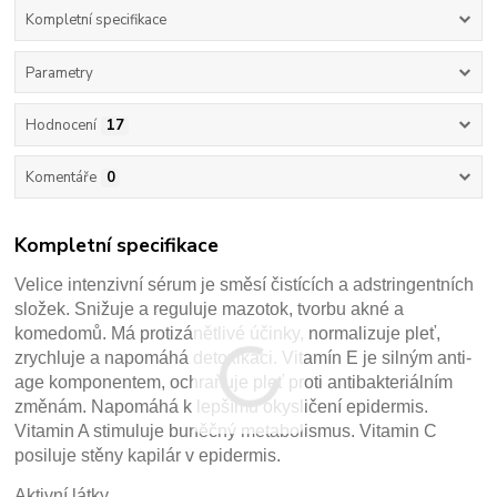
Kompletní specifikace
Parametry
Hodnocení
17
Komentáře
0
Kompletní specifikace
Velice intenzivní sérum je směsí čistících a adstringentních
složek. Snižuje a reguluje mazotok, tvorbu akné a
komedomů. Má protizánětlivé účinky, normalizuje pleť,
zrychluje a napomáhá detoxikaci. Vitamín E je silným anti-
age komponentem, ochraňuje pleť proti antibakteriálním
změnám. Napomáhá k lepšímu okysličení epidermis.
Vitamin A stimuluje buněčný metabolismus. Vitamin C
posiluje stěny kapilár v epidermis.
Aktivní látky