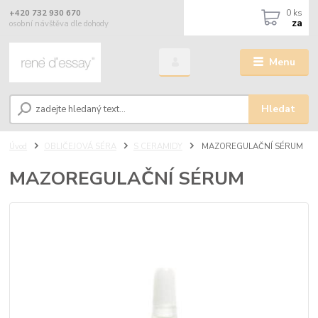
0
ks
+420 732 930 670
za
osobní návštěva dle dohody
Menu
Hledat
Úvod
OBLIČEJOVÁ SÉRA
S CERAMIDY
MAZOREGULAČNÍ SÉRUM
MAZOREGULAČNÍ SÉRUM