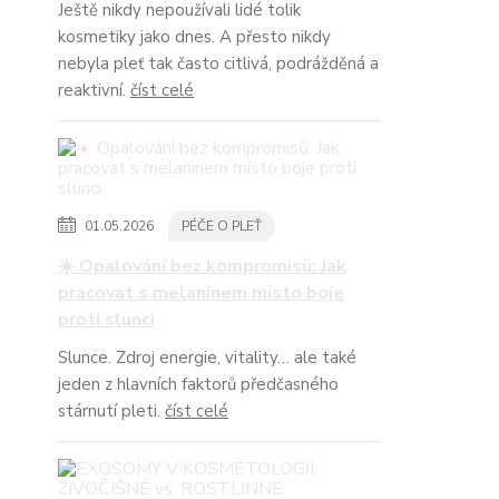
Ještě nikdy nepoužívali lidé tolik
kosmetiky jako dnes. A přesto nikdy
nebyla pleť tak často citlivá, podrážděná a
reaktivní.
číst celé
01.05.2026
PÉČE O PLEŤ
☀️ Opalování bez kompromisů: Jak
pracovat s melaninem místo boje
proti slunci
Slunce. Zdroj energie, vitality… ale také
jeden z hlavních faktorů předčasného
stárnutí pleti.
číst celé