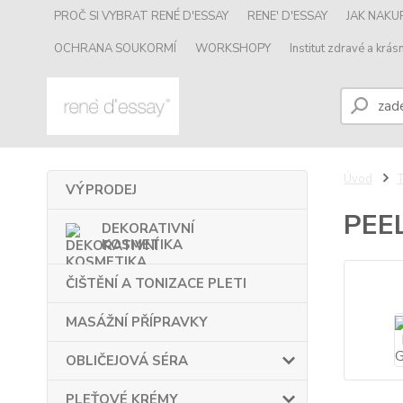
PROČ SI VYBRAT RENÉ D'ESSAY
RENE' D'ESSAY
JAK NAK
OCHRANA SOUKORMÍ
WORKSHOPY
Institut zdravé a krásn
Úvod
VÝPRODEJ
PEE
DEKORATIVNÍ
KOSMETIKA
ČIŠTĚNÍ A TONIZACE PLETI
MASÁŽNÍ PŘÍPRAVKY
OBLIČEJOVÁ SÉRA
PLEŤOVÉ KRÉMY