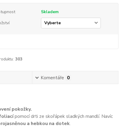
tupnost
Skladem
žství
roduktu:
303
Komentáře
0
ovení pokožky.
oliací
pomocí drti ze skořápek sladkých mandlí. Navíc
 projasněnou a hebkou na dotek
.