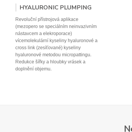
HYALURONIC PLUMPING
Revoluční přístrojová aplikace
(mezopero se speciálním neinvazivním
nástavcem a elekroporace)
vícemolekulární kyseliny hyaluronové a
cross link (zesíťované) kyseliny
hyaluronové
metodou micropattingu.
Redukce šířky a hloubky vrásek a
doplnění objemu.
N