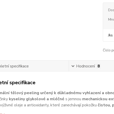
Dos
Mno
/
ks
Číslo p
etní specifikace
Hodnocení
8
tní specifikace
nální tělový peeling určený k důkladnému vyhlazení a obn
činky
kyseliny glykolové a mléčné
s jemnou
mechanickou exf
výživné oleje a antioxidanty, které zanechávají pokožku
čistou,