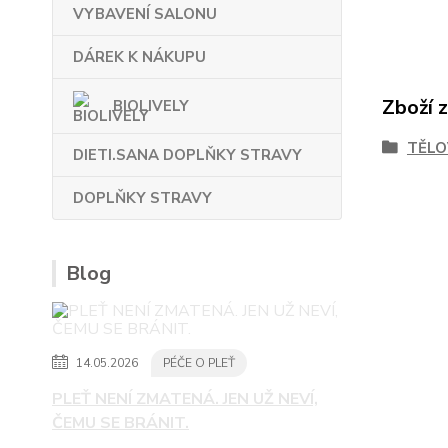
VYBAVENÍ SALONU
DÁREK K NÁKUPU
Zboží 
BIOLIVELY
TĚLO
DIETI.SANA DOPLŇKY STRAVY
DOPLŇKY STRAVY
Blog
14.05.2026
PÉČE O PLEŤ
PLEŤ NENÍ ZMATENÁ. JEN UŽ NEVÍ,
ČEMU SE BRÁNIT.