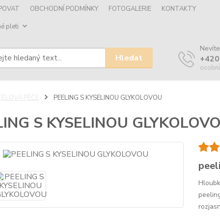
UPOVAT
OBCHODNÍ PODMÍNKY
FOTOGALERIE
KONTAKTY
é pleti
Nevíte
Hledat
+420
osobní
TĚLOVÁ PÉČE
PEELING S KYSELINOU GLYKOLOVOU
LING S KYSELINOU GLYKOLOV
peel
Hloubk
peelin
rozjas