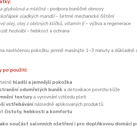
átky:
a glykolová a mléčná
– podpora buněčné obnovy
skořápek sladkých mandlí
– šetrné mechanické čištění
ý olej, olej z obilných klíčků, vitamín E
– výživa a regenerace
zát hedvábí
– hebkost a ochrana
na navlhčenou pokožku, jemně masírujte 1–3 minuty a důkladně 
 po použití:
itelně
hladší a jemnější pokožka
tranění odumřelých buněk
a detoxikace povrchu kůže
mnění textury
a vyrovnání vzhledu pleti
ší vstřebávání
následně aplikovaných produktů
it
čistoty, hebkosti a komfortu
ako součást salonních ošetření i pro doplňkovou domácí pé