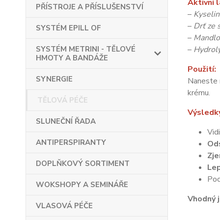
Aktivní l
PŘÍSTROJE A PŘÍSLUŠENSTVÍ
–
Kyselin
–
Drť ze 
SYSTÉM EPILL OF
–
Mandlov
SYSTÉM METRINI - TĚLOVÉ
–
Hydroly
HMOTY A BANDÁŽE
Použití:
SYNERGIE
Naneste 
krému.
TĚLOVÁ PÉČE
Výsledky
SLUNEČNÍ ŘADA
Vid
ANTIPERSPIRANTY
Ods
Zje
DOPLŇKOVÝ SORTIMENT
Lep
Poc
WOKSHOPY A SEMINÁŘE
Vhodný j
VLASOVÁ PÉČE