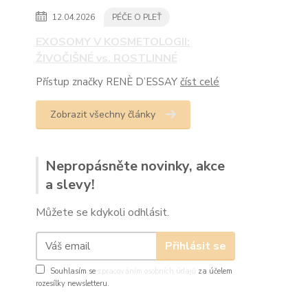
12.04.2026
PÉČE O PLEŤ
EXOSOMY V KOSMETOLOGII:
ŽIVOČIŠNÉ vs. ROSTLINNÉ
Přístup značky RENÈ D’ESSAY
číst celé
Zobrazit všechny články
Nepropásněte novinky, akce
a slevy!
Můžete se kdykoli odhlásit.
Přihlásit se
Souhlasím se
zpracováním osobních údajů
za účelem
rozesílky newsletteru.