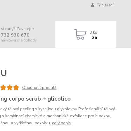
Přihlášení
 si rady? Zavolejte.
0
ks
 732 930 670
za
 návštěva dle dohody
OU
Ohodnotit produkt
ing corpo scrub + glicolico
ový tělový peeling s kyselinou glykolovou Profesionální tělový
g s kombinací chemické a mechanické exfoliace pro hladkou,
něnou a vyčištěnou pokožku.
celý popis