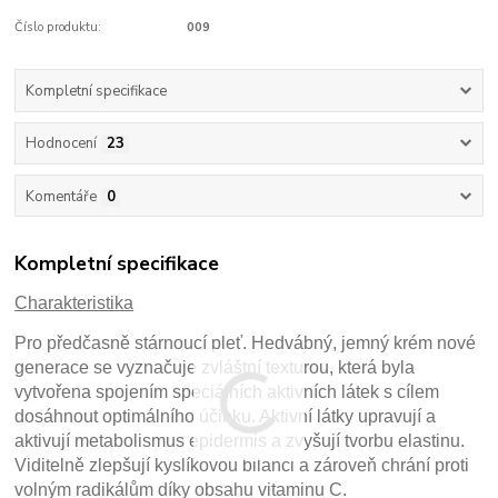
Číslo produktu:
009
Kompletní specifikace
Hodnocení
23
Komentáře
0
Kompletní specifikace
Charakteristika
Pro předčasně stárnoucí pleť. Hedvábný, jemný krém nové
generace se vyznačuje zvláštní texturou, která byla
vytvořena spojením speciálních aktivních látek s cílem
dosáhnout optimálního účinku. Aktivní látky upravují a
aktivují metabolismus epidermis a zvyšují tvorbu elastinu.
Viditelně zlepšují kyslíkovou bilanci a zároveň chrání proti
volným radikálům díky obsahu vitaminu C.