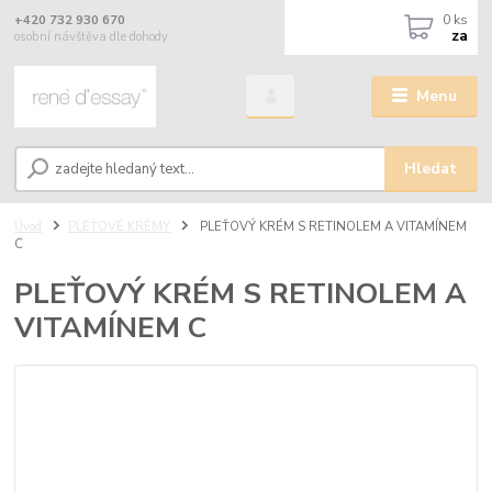
0
ks
+420 732 930 670
za
osobní návštěva dle dohody
Menu
Hledat
Úvod
PLEŤOVÉ KRÉMY
PLEŤOVÝ KRÉM S RETINOLEM A VITAMÍNEM
C
PLEŤOVÝ KRÉM S RETINOLEM A
VITAMÍNEM C