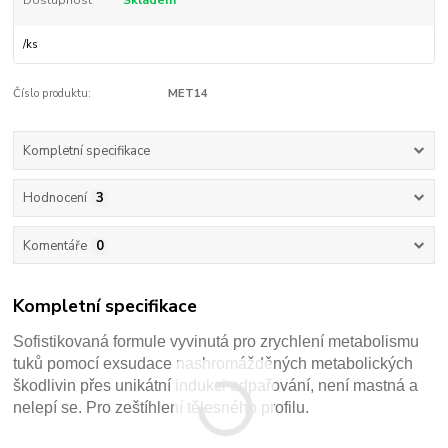
Dostupnost
Skladem
/
ks
Číslo produktu:
MET14
Kompletní specifikace
Hodnocení
3
Komentáře
0
Kompletní specifikace
Sofistikovaná formule vyvinutá pro zrychlení metabolismu
tuků pomocí exsudace nashromážděných metabolických
škodlivin přes unikátní indukci odpařování, není mastná a
nelepí se. Pro zeštíhlení tělesného profilu.