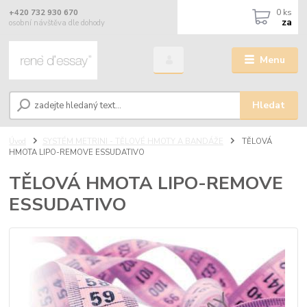
0
ks
+420 732 930 670
za
osobní návštěva dle dohody
Menu
Hledat
Úvod
SYSTÉM METRINI - TĚLOVÉ HMOTY A BANDÁŽE
TĚLOVÁ
HMOTA LIPO-REMOVE ESSUDATIVO
TĚLOVÁ HMOTA LIPO-REMOVE
ESSUDATIVO