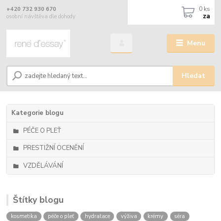
0
ks
+420 732 930 670
za
osobní návštěva dle dohody
Menu
Hledat
Kategorie blogu
PÉČE O PLEŤ
PRESTIŽNÍ OCENĚNÍ
VZDĚLÁVÁNÍ
Štítky blogu
kosmetika
péče o pleť
hydratace
výživa
krémy
séra