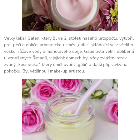
Velký lékař Galen, který žil ve 2. století našeho letopočtu, vytvořil
pro péči o obličej aromatickou směs „gálie“ skládající se z včelího
vosku, růžové vody a mandlového oleje. Gálie byla velmi oblíbená
u vznešených Římanů, v jejichž domech byl vždy zvláštní otrok
zvaný „kosmetika“, který uměl uvařit „gálii“ a další přípravky na
pokožku. Byl většinou i make-up artistou.