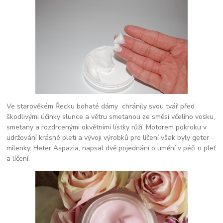
Ve starověkém Řecku bohaté dámy chránily svou tvář před
škodlivými účinky slunce a větru smetanou ze směsí včelího vosku,
smetany a rozdrcenými okvětními lístky růží. Motorem pokroku v
udržování krásné pleti a vývoji výrobků pro líčení však byly geter -
milenky. Heter Aspazia, napsal dvě pojednání o umění v péči o pleť
a líčení.