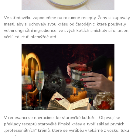
Ve středověku zapomeňme na rozumné recepty. Ženy si kupovaly
masti, aby si uchovaly svou krásu od čarodějnic, které používaly
velmi originální ingredience: ve svých kotlích smíchaly síru, arsen,
včelí jed, rtuť, hlemýždě atd.
V renesanci se navracíme ke starověké kultuře. Objevují se
překlady receptů starověké římské krásy a tvoří základ prvních
„profesionálních“ krémů, které se vyráběli v lékárně z vosku, tuku