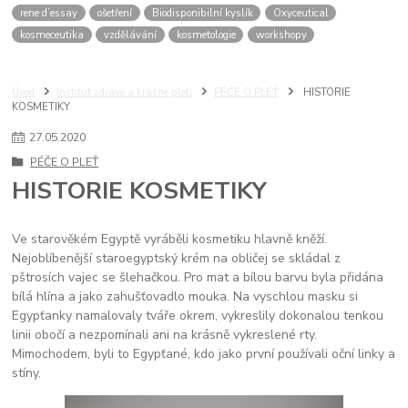
rene d’essay
ošetření
Biodisponibilní kyslík
Oxyceutical
kosmeceutika
vzdělávání
kosmetologie
workshopy
Úvod
Institut zdravé a krásné pleti
PÉČE O PLEŤ
HISTORIE
KOSMETIKY
27
.
05
.
2020
PÉČE O PLEŤ
HISTORIE KOSMETIKY
Ve starověkém Egyptě vyráběli kosmetiku hlavně kněží.
Nejoblíbenější staroegyptský krém na obličej se skládal z
pštrosích vajec se šlehačkou. Pro mat a bílou barvu byla přidána
bílá hlína a jako zahušťovadlo mouka. Na vyschlou masku ​​si
Egypťanky namalovaly tváře okrem, vykreslily dokonalou tenkou
linii obočí a nezpomínali ani na krásně vykreslené rty.
Mimochodem, byli to Egypťané, kdo jako první používali oční linky a
stíny.