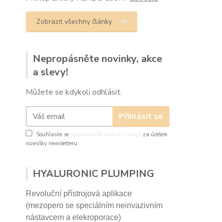
Zobrazit všechny články
Nepropásněte novinky, akce
a slevy!
Můžete se kdykoli odhlásit.
Přihlásit se
Souhlasím se
zpracováním osobních údajů
za účelem
rozesílky newsletteru.
HYALURONIC PLUMPING
Revoluční přístrojová aplikace
(mezopero se speciálním neinvazivním
nástavcem a elekroporace)