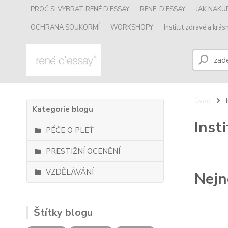
PROČ SI VYBRAT RENÉ D'ESSAY
RENE' D'ESSAY
JAK NAK
OCHRANA SOUKORMÍ
WORKSHOPY
Institut zdravé a krásn
Úvod
I
Kategorie blogu
Inst
PÉČE O PLEŤ
PRESTIŽNÍ OCENĚNÍ
VZDĚLÁVÁNÍ
Nejn
Štítky blogu