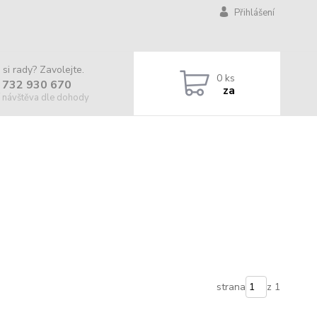
Přihlášení
 si rady? Zavolejte.
0
ks
 732 930 670
za
 návštěva dle dohody
strana
z 1