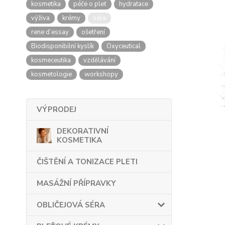
kosmetika
péče o pleť
hydratace
výživa
krémy
séra
rene d’essay
ošetření
Biodisponibilní kyslík
Oxyceutical
kosmeceutika
vzdělávání
kosmetologie
workshopy
VÝPRODEJ
DEKORATIVNÍ
KOSMETIKA
ČIŠTĚNÍ A TONIZACE PLETI
MASÁŽNÍ PŘÍPRAVKY
OBLIČEJOVÁ SÉRA