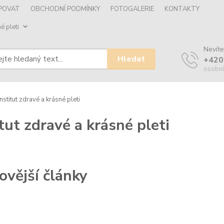
UPOVAT
OBCHODNÍ PODMÍNKY
FOTOGALERIE
KONTAKTY
é pleti
Nevíte
Hledat
+420
osobní
nstitut zdravé a krásné pleti
itut zdravé a krásné pleti
ovější články