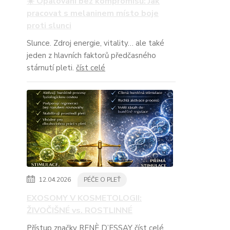
☀️ Opalování bez kompromisů: Jak
pracovat s melaninem místo boje
proti slunci
Slunce. Zdroj energie, vitality… ale také
jeden z hlavních faktorů předčasného
stárnutí pleti.
číst celé
12.04.2026
PÉČE O PLEŤ
EXOSOMY V KOSMETOLOGII:
ŽIVOČIŠNÉ vs. ROSTLINNÉ
Přístup značky RENÈ D’ESSAY
číst celé