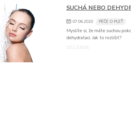
SUCHÁ NEBO DEHYD
07
.
06
.
2020
PÉČE O PLEŤ
Myslíte si, že máte suchou pok
dehydrataci. Jak to rozlišit?
celý článek