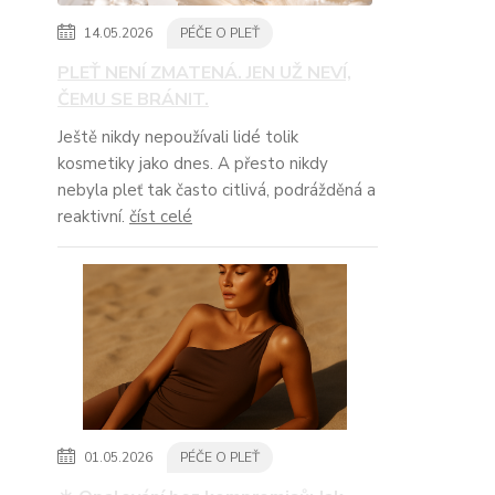
14.05.2026
PÉČE O PLEŤ
PLEŤ NENÍ ZMATENÁ. JEN UŽ NEVÍ,
ČEMU SE BRÁNIT.
Ještě nikdy nepoužívali lidé tolik
kosmetiky jako dnes. A přesto nikdy
nebyla pleť tak často citlivá, podrážděná a
reaktivní.
číst celé
01.05.2026
PÉČE O PLEŤ