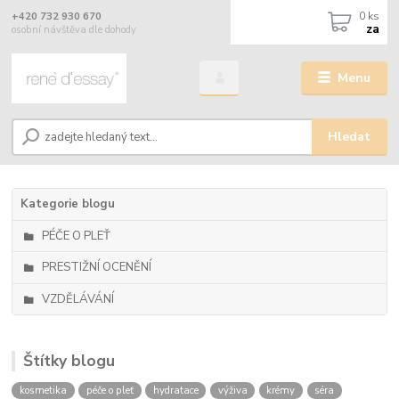
0
ks
+420 732 930 670
za
osobní návštěva dle dohody
Menu
Hledat
Kategorie blogu
PÉČE O PLEŤ
PRESTIŽNÍ OCENĚNÍ
VZDĚLÁVÁNÍ
Štítky blogu
kosmetika
péče o pleť
hydratace
výživa
krémy
séra