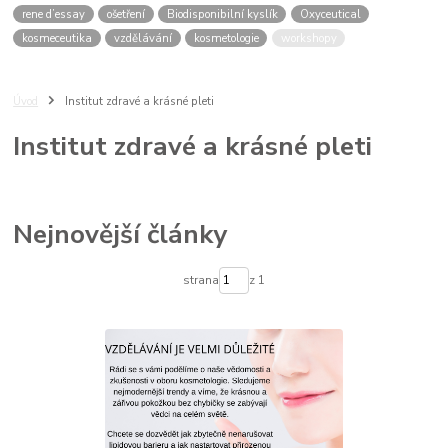
rene d’essay
ošetření
Biodisponibilní kyslík
Oxyceutical
kosmeceutika
vzdělávání
kosmetologie
workshopy
Úvod
Institut zdravé a krásné pleti
Institut zdravé a krásné pleti
Nejnovější články
strana
z 1