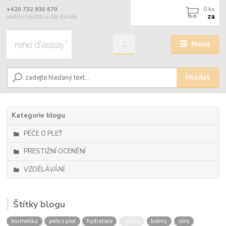
0
ks
+420 732 930 670
za
osobní návštěva dle dohody
Menu
Hledat
Kategorie blogu
PÉČE O PLEŤ
PRESTIŽNÍ OCENĚNÍ
VZDĚLÁVÁNÍ
Štítky blogu
kosmetika
péče o pleť
hydratace
výživa
krémy
séra