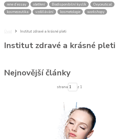
rene d’essay
ošetření
Biodisponibilní kyslík
Oxyceutical
kosmeceutika
vzdělávání
kosmetologie
workshopy
Úvod
Institut zdravé a krásné pleti
Institut zdravé a krásné pleti
Nejnovější články
strana
z 1