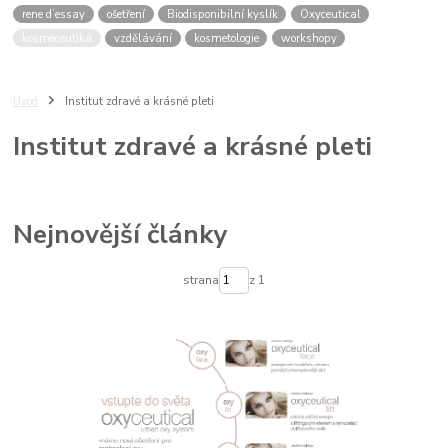
rene d’essay
ošetření
Biodisponibilní kyslík
Oxyceutical
kosmeceutika
vzdělávání
kosmetologie
workshopy
Úvod
Institut zdravé a krásné pleti
Institut zdravé a krásné pleti
Nejnovější články
strana
z 1