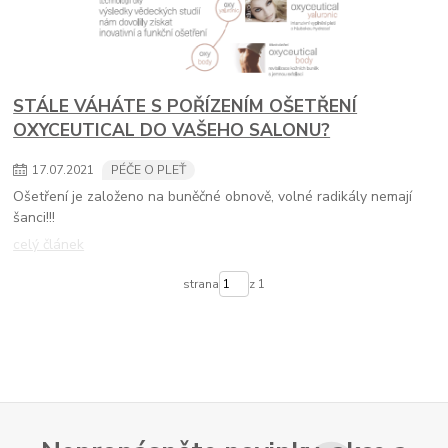
STÁLE VÁHÁTE S POŘÍZENÍM OŠETŘENÍ
OXYCEUTICAL DO VAŠEHO SALONU?
17
.
07
.
2021
PÉČE O PLEŤ
Ošetření je založeno na buněčné obnově, volné radikály nemají
šanci!!!
celý článek
strana
z 1