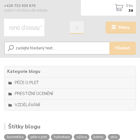
0
ks
+420 732 930 670
za
osobní návštěva dle dohody
Menu
Hledat
Kategorie blogu
PÉČE O PLEŤ
PRESTIŽNÍ OCENĚNÍ
VZDĚLÁVÁNÍ
Štítky blogu
kosmetika
péče o pleť
hydratace
výživa
krémy
séra