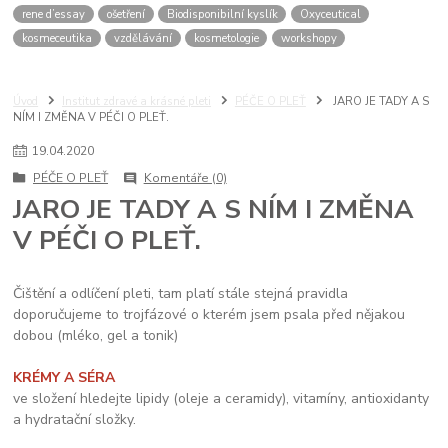
rene d’essay
ošetření
Biodisponibilní kyslík
Oxyceutical
kosmeceutika
vzdělávání
kosmetologie
workshopy
Úvod
Institut zdravé a krásné pleti
PÉČE O PLEŤ
JARO JE TADY A S
NÍM I ZMĚNA V PÉČI O PLEŤ.
19
.
04
.
2020
PÉČE O PLEŤ
Komentáře (0)
JARO JE TADY A S NÍM I ZMĚNA
V PÉČI O PLEŤ.
Čištění a odlíčení pleti, tam platí stále stejná pravidla
doporučujeme to trojfázové o kterém jsem psala před nějakou
dobou (mléko, gel a tonik)
KRÉMY A SÉRA
ve složení hledejte lipidy (oleje a ceramidy), vitamíny, antioxidanty
a hydratační složky.