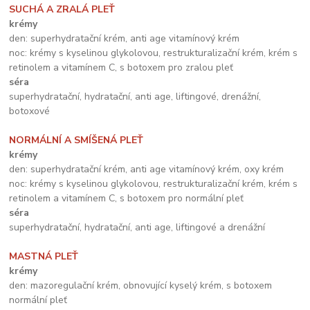
SUCHÁ A ZRALÁ PLEŤ
krémy
den: superhydratační krém, anti age vitamínový krém
noc: krémy s kyselinou glykolovou, restrukturalizační krém, krém s
retinolem a vitamínem C, s botoxem pro zralou pleť
séra
superhydratační, hydratační, anti age, liftingové, drenážní,
botoxové
NORMÁLNÍ A SMÍŠENÁ PLEŤ
krémy
den: superhydratační krém, anti age vitamínový krém, oxy krém
noc: krémy s kyselinou glykolovou, restrukturalizační krém, krém s
retinolem a vitamínem C, s botoxem pro normální pleť
séra
superhydratační, hydratační, anti age, liftingové a drenážní
MASTNÁ PLEŤ
krémy
den: mazoregulační krém, obnovující kyselý krém, s botoxem
normální pleť