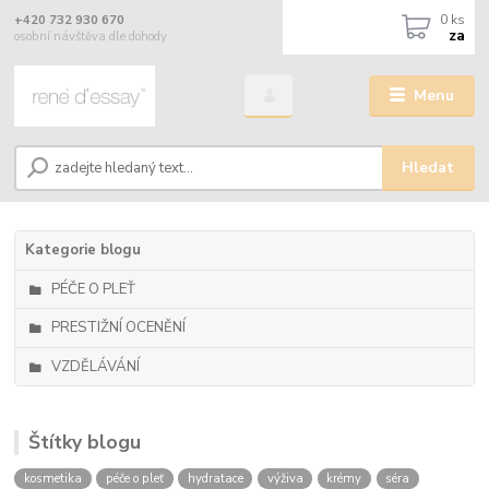
0
ks
+420 732 930 670
za
osobní návštěva dle dohody
Menu
Hledat
Kategorie blogu
PÉČE O PLEŤ
PRESTIŽNÍ OCENĚNÍ
VZDĚLÁVÁNÍ
Štítky blogu
kosmetika
péče o pleť
hydratace
výživa
krémy
séra