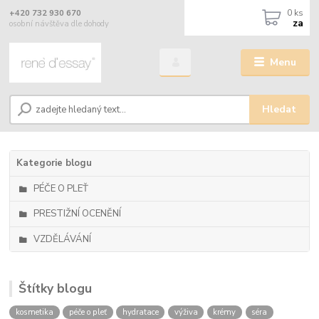
0
ks
+420 732 930 670
za
osobní návštěva dle dohody
Menu
Hledat
Kategorie blogu
PÉČE O PLEŤ
PRESTIŽNÍ OCENĚNÍ
VZDĚLÁVÁNÍ
Štítky blogu
kosmetika
péče o pleť
hydratace
výživa
krémy
séra