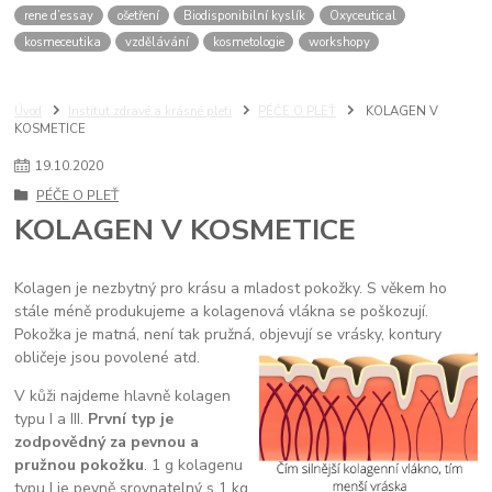
rene d’essay
ošetření
Biodisponibilní kyslík
Oxyceutical
kosmeceutika
vzdělávání
kosmetologie
workshopy
Úvod
Institut zdravé a krásné pleti
PÉČE O PLEŤ
KOLAGEN V
KOSMETICE
19
.
10
.
2020
PÉČE O PLEŤ
KOLAGEN V KOSMETICE
Kolagen je nezbytný pro krásu a mladost pokožky. S věkem ho
stále méně produkujeme a kolagenová vlákna se poškozují.
Pokožka je matná, není tak pružná, objevují se vrásky, kontury
obličeje jsou povolené atd.
V kůži najdeme hlavně kolagen
typu I a III.
První typ je
zodpovědný za pevnou a
pružnou pokožku
. 1 g kolagenu
typu I je pevně srovnatelný s 1 kg