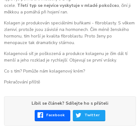
ocele.
Třetí typ se nejvíce vyskytuje v mladé pokožce
a, činí ji
měkkou a pomáhá při hojení ran.
Kolagen je produkován speciálními buňkami - fibroblasty. S věkem
zleniví, protože jsou závislé na hormonech. Čím méně ženského
hormonu, tím horší je kvalita fibroblastu. Proto ženy po
menopauze tak dramaticky stárnou.
Kolagenová síť je poškozená a produkce kolagenu je čím dál tí
menší a jeho rozklad je rychlejší. Objevují se první vrásky.
Co s tím? Pomůže nám kolagenový krém?
Pokračování příště
Líbil se článek? Sdílejte ho s přáteli
Facebook
Twitter