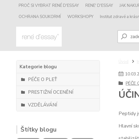
PROČ SI VYBRAT RENÉ D'ESSAY
RENE' D'ESSAY
JAK NAK
OCHRANA SOUKORMÍ
WORKSHOPY
Institut zdravé a krásn
Úvod
I
Kategorie blogu
10
.
03
.
PÉČE O PLEŤ
PÉČE 
ÚČI
PRESTIŽNÍ OCENĚNÍ
VZDĚLÁVÁNÍ
Peptidy j
Hlavní sk
Štítky blogu
stabiliz