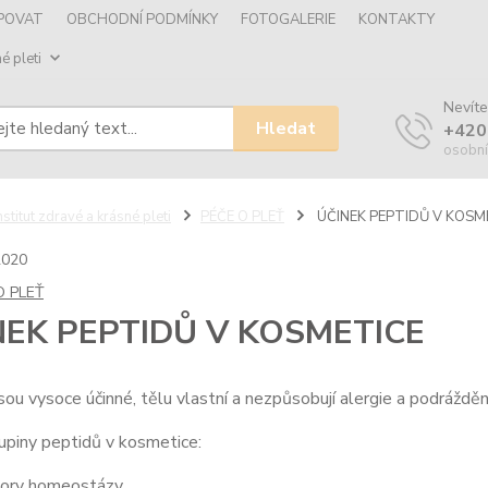
UPOVAT
OBCHODNÍ PODMÍNKY
FOTOGALERIE
KONTAKTY
é pleti
Nevíte
Hledat
+420
osobní
nstitut zdravé a krásné pleti
PÉČE O PLEŤ
ÚČINEK PEPTIDŮ V KOSM
2020
O PLEŤ
NEK PEPTIDŮ V KOSMETICE
sou vysoce účinné, tělu vlastní a nezpůsobují alergie a podrážděn
upiny peptidů v kosmetice:
átory homeostázy