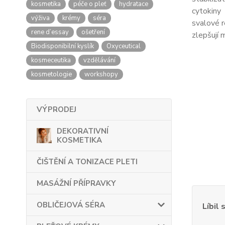
kosmetika
péče o pleť
hydratace
cytokiny
výživa
krémy
séra
svalové 
rene d’essay
ošetření
zlepšují m
Biodisponibilní kyslík
Oxyceutical
kosmeceutika
vzdělávání
kosmetologie
workshopy
VÝPRODEJ
DEKORATIVNÍ
KOSMETIKA
ČIŠTĚNÍ A TONIZACE PLETI
MASÁŽNÍ PŘÍPRAVKY
OBLIČEJOVÁ SÉRA
Líbil 