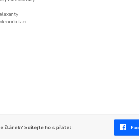
relaxanty
ikrocirkulaci
se článek? Sdílejte ho s přáteli
Fac