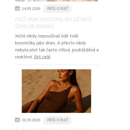
14.05.2026
PÉČE O PLEŤ
PLEŤ NENÍ ZMATENÁ. JEN UŽ NEVÍ,
ČEMU SE BRÁNIT.
Ještě nikdy nepoužívali lidé tolik
kosmetiky jako dnes. A přesto nikdy
nebyla pleť tak často citlivá, podrážděná a
reaktivní.
číst celé
01.05.2026
PÉČE O PLEŤ