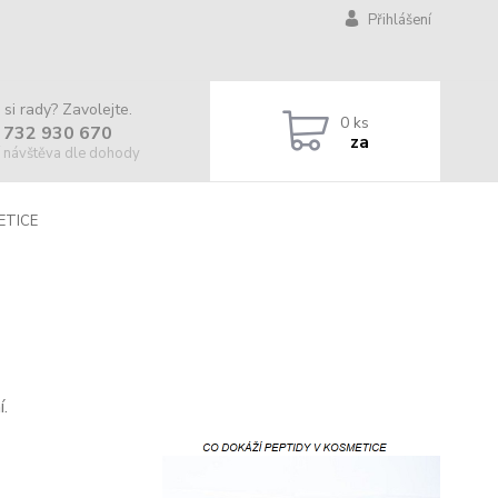
Přihlášení
 si rady? Zavolejte.
0
ks
 732 930 670
za
 návštěva dle dohody
ETICE
í.