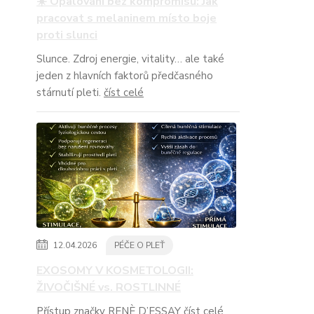
☀️ Opalování bez kompromisů: Jak
pracovat s melaninem místo boje
proti slunci
Slunce. Zdroj energie, vitality… ale také
jeden z hlavních faktorů předčasného
stárnutí pleti.
číst celé
12.04.2026
PÉČE O PLEŤ
EXOSOMY V KOSMETOLOGII:
ŽIVOČIŠNÉ vs. ROSTLINNÉ
Přístup značky RENÈ D’ESSAY
číst celé