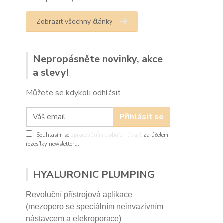
Zobrazit všechny články
Nepropásněte novinky, akce
a slevy!
Můžete se kdykoli odhlásit.
Přihlásit se
Souhlasím se
zpracováním osobních údajů
za účelem
rozesílky newsletteru.
HYALURONIC PLUMPING
Revoluční přístrojová aplikace
(mezopero se speciálním neinvazivním
nástavcem a elekroporace)