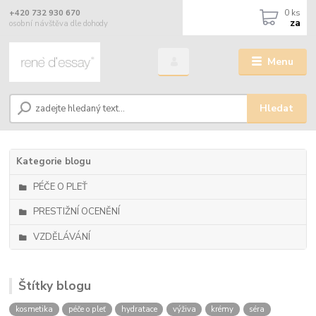
0
ks
+420 732 930 670
za
osobní návštěva dle dohody
Menu
Hledat
Kategorie blogu
PÉČE O PLEŤ
PRESTIŽNÍ OCENĚNÍ
VZDĚLÁVÁNÍ
Štítky blogu
kosmetika
péče o pleť
hydratace
výživa
krémy
séra