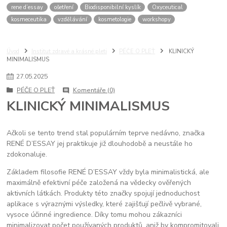
rene d’essay
ošetření
Biodisponibilní kyslík
Oxyceutical
kosmeceutika
vzdělávání
kosmetologie
workshopy
Úvod
Institut zdravé a krásné pleti
PÉČE O PLEŤ
KLINICKÝ
MINIMALISMUS
27
.
05
.
2025
PÉČE O PLEŤ
Komentáře (0)
KLINICKÝ MINIMALISMUS
Ačkoli se tento trend stal populárním teprve nedávno, značka
RENÉ D’ESSAY jej praktikuje již dlouhodobě a neustále ho
zdokonaluje.
Základem filosofie RENÉ D’ESSAY vždy byla minimalistická, ale
maximálně efektivní péče založená na vědecky ověřených
aktivních látkách. Produkty této značky spojují jednoduchost
aplikace s výraznými výsledky, které zajišťují pečlivě vybrané,
vysoce účinné ingredience. Díky tomu mohou zákazníci
minimalizovat počet používaných produktů, aniž by kompromitovali