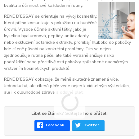
kvalitu a účinnost své každodenní rutiny.
RENÉ D’ESSAY se orientuje na vývoj kosmetiky,
která přímo komunikuje s pokožkou na buněčné
úrovni. Vysoce účinné aktivní látky, jako je
kyselina hyaluronová, peptidy, antioxidanty
nebo exkluzivní botanické extrakty, pronikají hluboko do pokožky,
kde cíleně působí na konkrétní problémy. Tím se nejen
zjednodušuje rutina péče, ale také výrazně snižuje riziko
podráždění nebo přecitlivělosti pokožky způsobené nadměrným
vrstvením kosmetických produktů.
RENÉ D’ESSAY dokazuje, že méně skutečně znamená více.
Jednoduchá, ale cílená péče vede nejen k viditelným výsledkům,
ale i k dlouhodobě zdravé a odolné pleti.
Líbil se článek? Sdílejte ho s přáteli
Facebook
Twitter