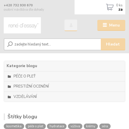
0
ks
+420 732 930 670
za
osobní návštěva dle dohody
Menu
Hledat
Kategorie blogu
PÉČE O PLEŤ
PRESTIŽNÍ OCENĚNÍ
VZDĚLÁVÁNÍ
Štítky blogu
kosmetika
péče o pleť
hydratace
výživa
krémy
séra