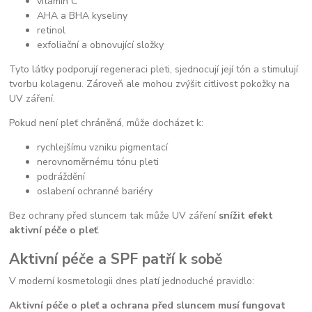
vitamin C
AHA a BHA kyseliny
retinol
exfoliační a obnovující složky
Tyto látky podporují regeneraci pleti, sjednocují její tón a stimulují
tvorbu kolagenu. Zároveň ale mohou zvýšit citlivost pokožky na
UV záření.
Pokud není pleť chráněná, může docházet k:
rychlejšímu vzniku pigmentací
nerovnoměrnému tónu pleti
podráždění
oslabení ochranné bariéry
Bez ochrany před sluncem tak může UV záření
snížit efekt
aktivní péče o pleť
.
Aktivní péče a SPF patří k sobě
V moderní kosmetologii dnes platí jednoduché pravidlo:
Aktivní péče o pleť a ochrana před sluncem musí fungovat