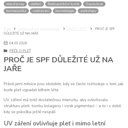
rene d’essay
ošetření
Biodisponibilní kyslík
Oxyceutical
kosmeceutika
vzdělávání
kosmetologie
workshopy
Úvod
Institut zdravé a krásné pleti
PÉČE O PLEŤ
PROČ JE SPF
DŮLEŽITÉ UŽ NA JAŘE
04
.
03
.
2026
PÉČE O PLEŤ
PROČ JE SPF DŮLEŽITÉ UŽ NA
JAŘE
Právě jarní měsíce jsou obdobím, kdy se často rozhoduje o tom, jak
bude pleť vypadat během léta.
UV záření má totiž dostatečnou intenzitu, aby ovlivňovalo
strukturu pleti, tvorbu kolagenu i vznik pigmentací – a to i v době,
kdy se pokožka ještě nespálí.
UV záření ovlivňuje pleť i mimo letní