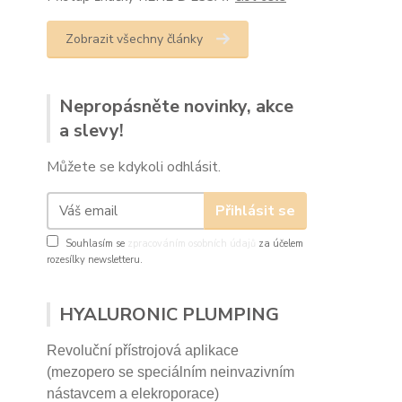
Zobrazit všechny články
Nepropásněte novinky, akce
a slevy!
Můžete se kdykoli odhlásit.
Přihlásit se
Souhlasím se
zpracováním osobních údajů
za účelem
rozesílky newsletteru.
HYALURONIC PLUMPING
Revoluční přístrojová aplikace
(mezopero se speciálním neinvazivním
nástavcem a elekroporace)