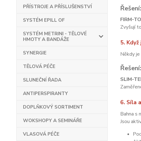
PŘÍSTROJE A PŘÍSLUŠENSTVÍ
Řešení
FIRM-TO
SYSTÉM EPILL OF
Zvyšují t
SYSTÉM METRINI - TĚLOVÉ
HMOTY A BANDÁŽE
5. Když 
SYNERGIE
Někdy je 
TĚLOVÁ PÉČE
Řešení
SLIM-TE
SLUNEČNÍ ŘADA
Zaměřené 
ANTIPERSPIRANTY
6. Síla 
DOPLŇKOVÝ SORTIMENT
Bahna s 
WOKSHOPY A SEMINÁŘE
Jsou akti
Pod
VLASOVÁ PÉČE