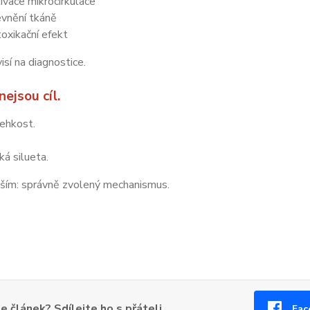
ivace mikrocirkulace
vnění tkáně
oxikační efekt
isí na diagnostice.
nejsou cíl.
lehkost.
á silueta.
ším: správně zvolený mechanismus.
se článek? Sdílejte ho s přáteli
Fac