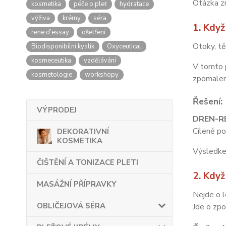
Otázka z
kosmetika
péče o pleť
hydratace
výživa
krémy
séra
1. K
rene d’essay
ošetření
Otoky, tě
Biodisponibilní kyslík
Oxyceutical
kosmeceutika
vzdělávání
V tomto 
kosmetologie
workshopy
zpomalen
Řešení:
VÝPRODEJ
DREN-R
Cíleně po
DEKORATIVNÍ
KOSMETIKA
Výsledke
ČIŠTĚNÍ A TONIZACE PLETI
2. Kdy
MASÁŽNÍ PŘÍPRAVKY
Nejde o l
OBLIČEJOVÁ SÉRA
Jde o zpo