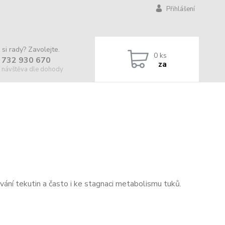
Přihlášení
 si rady? Zavolejte.
0
ks
 732 930 670
za
 návštěva dle dohody
ání tekutin a často i ke stagnaci metabolismu tuků.