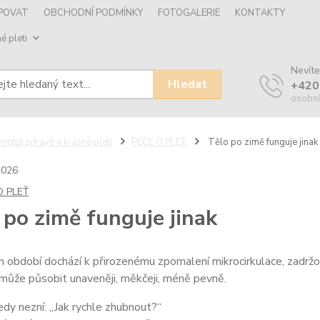
UPOVAT
OBCHODNÍ PODMÍNKY
FOTOGALERIE
KONTAKTY
é pleti
Nevíte
Hledat
+420
osobní
nstitut zdravé a krásné pleti
PÉČE O PLEŤ
Tělo po zimě funguje jinak
2026
O PLEŤ
 po zimě funguje jinak
 období dochází k přirozenému zpomalení mikrocirkulace, zadržov
může působit unaveněji, měkčeji, méně pevně.
dy nezní: „Jak rychle zhubnout?“