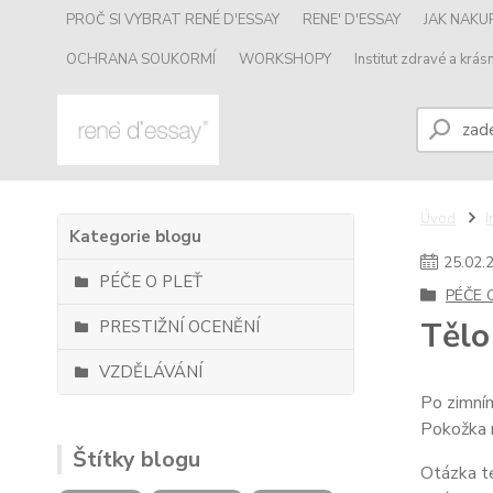
PROČ SI VYBRAT RENÉ D'ESSAY
RENE' D'ESSAY
JAK NAK
OCHRANA SOUKORMÍ
WORKSHOPY
Institut zdravé a krásn
Úvod
I
Kategorie blogu
25
.
02
.
PÉČE O PLEŤ
PÉČE 
Tělo
PRESTIŽNÍ OCENĚNÍ
VZDĚLÁVÁNÍ
Po zimním
Pokožka 
Štítky blogu
Otázka te