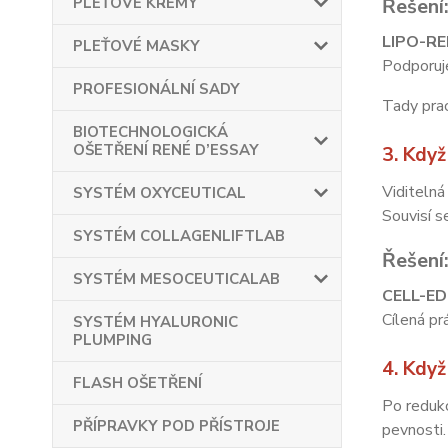
PLEŤOVÉ KRÉMY
Řešení
LIPO-R
PLEŤOVÉ MASKY
Podporuje
PROFESIONÁLNÍ SADY
Tady pra
BIOTECHNOLOGICKÁ
OŠETŘENÍ RENÉ D’ESSAY
3. Když
Viditelná 
SYSTÉM OXYCEUTICAL
Souvisí s
SYSTÉM COLLAGENLIFTLAB
Řešení
SYSTÉM MESOCEUTICALAB
CELL-ED
Cílená pr
SYSTÉM HYALURONIC
PLUMPING
4. Když
FLASH OŠETŘENÍ
Po redukc
PŘÍPRAVKY POD PŘÍSTROJE
pevnosti.