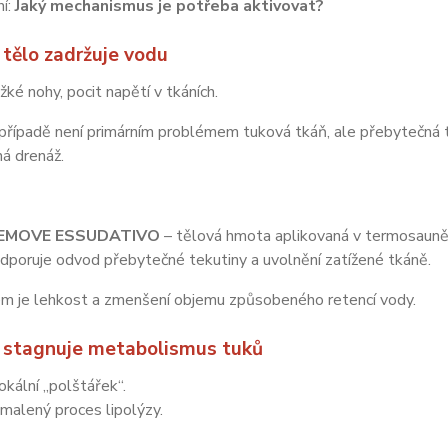
ní:
Jaký mechanismus je potřeba aktivovat?
dyž tělo zadržuje vodu
žké nohy, pocit napětí v tkáních.
případě není primárním problémem tuková tkáň, ale přebytečná t
á drenáž.
EMOVE ESSUDATIVO
– tělová hmota aplikovaná v termosauně
dporuje odvod přebytečné tekutiny a uvolnění zatížené tkáně.
m je lehkost a zmenšení objemu způsobeného retencí vody.
ž stagnuje metabolismus tuků
okální „polštářek“.
malený proces lipolýzy.