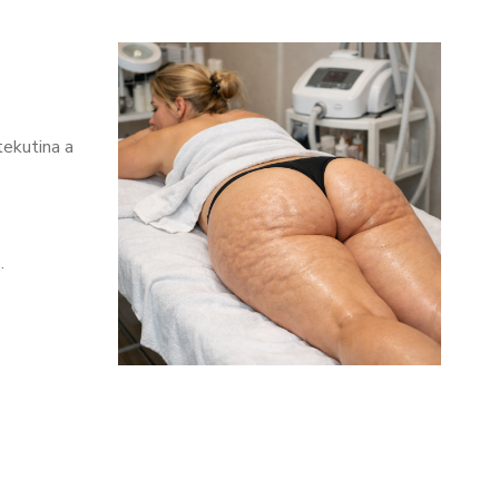
ekutina a
.