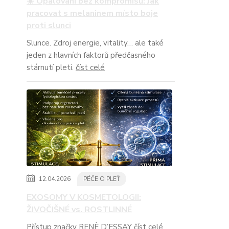
☀️ Opalování bez kompromisů: Jak
pracovat s melaninem místo boje
proti slunci
Slunce. Zdroj energie, vitality… ale také
jeden z hlavních faktorů předčasného
stárnutí pleti.
číst celé
12.04.2026
PÉČE O PLEŤ
EXOSOMY V KOSMETOLOGII:
ŽIVOČIŠNÉ vs. ROSTLINNÉ
Přístup značky RENÈ D’ESSAY
číst celé