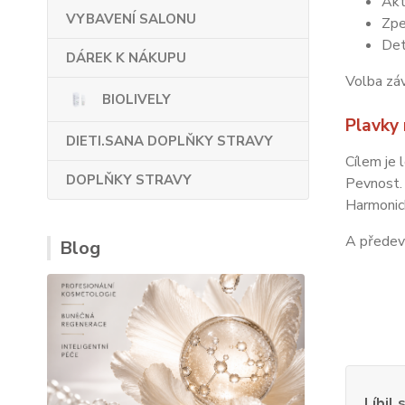
Akt
VYBAVENÍ SALONU
Zpe
Det
DÁREK K NÁKUPU
Volba záv
BIOLIVELY
Plavky 
DIETI.SANA DOPLŇKY STRAVY
Cílem je 
DOPLŇKY STRAVY
Pevnost.
Harmonick
A předev
Blog
Líbil 