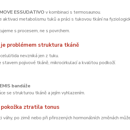
:
EMOVE ESSUDATIVO
v kombinaci s termosaunou.
 aktivaci metabolismu tuků a práci s tukovou tkání na fyziologick
cujeme s procesem, ne s povrchem.
 je problémem struktura tkáně
celulitida nevzniká jen z tuku.
e stavem pojivové tkáně, mikrocirkulací a kvalitou podkoží.
:
EMIS bandáže
áce se strukturou tkáně a jejím vyhlazením.
 pokožka ztratila tonus
i váhy, po zimě nebo při přirozených hormonálních změnách může 