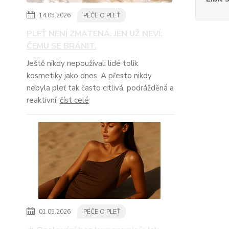
14.05.2026
PÉČE O PLEŤ
PLEŤ NENÍ ZMATENÁ. JEN UŽ NEVÍ,
ČEMU SE BRÁNIT.
Ještě nikdy nepoužívali lidé tolik
kosmetiky jako dnes. A přesto nikdy
nebyla pleť tak často citlivá, podrážděná a
reaktivní.
číst celé
01.05.2026
PÉČE O PLEŤ